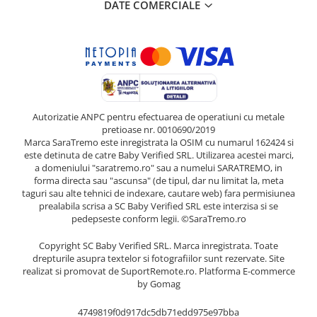
DATE COMERCIALE
Autorizatie ANPC pentru efectuarea de operatiuni cu metale
pretioase nr. 0010690/2019
Marca SaraTremo este inregistrata la OSIM cu numarul 162424 si
este detinuta de catre Baby Verified SRL. Utilizarea acestei marci,
a domeniului "saratremo.ro" sau a numelui SARATREMO, in
forma directa sau "ascunsa" (de tipul, dar nu limitat la, meta
taguri sau alte tehnici de indexare, cautare web) fara permisiunea
prealabila scrisa a SC Baby Verified SRL este interzisa si se
pedepseste conform legii. ©SaraTremo.ro
Copyright SC Baby Verified SRL. Marca inregistrata. Toate
drepturile asupra textelor si fotografiilor sunt rezervate. Site
realizat si promovat de SuportRemote.ro.
Platforma E-commerce
by Gomag
4749819f0d917dc5db71edd975e97bba