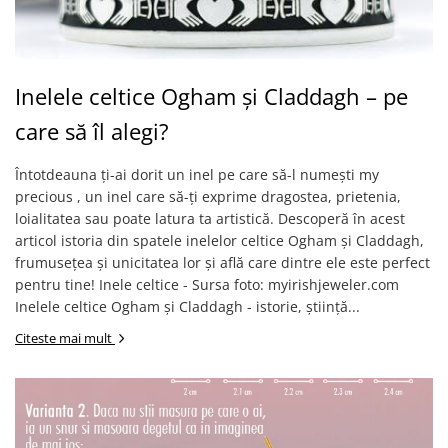
Inelele celtice Ogham și Claddagh – pe
care să îl alegi?
Întotdeauna ți-ai dorit un inel pe care să-l numești my
precious , un inel care să-ți exprime dragostea, prietenia,
loialitatea sau poate latura ta artistică. Descoperă în acest
articol istoria din spatele inelelor celtice Ogham și Claddagh,
frumusețea și unicitatea lor și află care dintre ele este perfect
pentru tine! Inele celtice - Sursa foto: myirishjeweler.com
Inelele celtice Ogham și Claddagh - istorie, știință...
Citeste mai mult