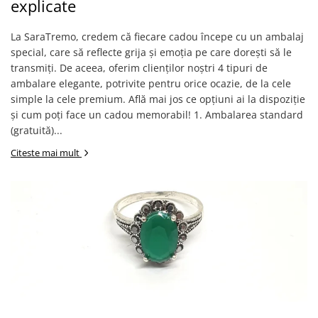
Verighete
explicate
Bijuterii pentru barbati
La SaraTremo, credem că fiecare cadou începe cu un ambalaj
Inele
special, care să reflecte grija și emoția pe care dorești să le
Lanturi
transmiți. De aceea, oferim clienților noștri 4 tipuri de
Bratari
ambalare elegante, potrivite pentru orice ocazie, de la cele
Talismane
simple la cele premium. Află mai jos ce opțiuni ai la dispoziție
și cum poți face un cadou memorabil! 1. Ambalarea standard
Verighete
(gratuită)...
Bijuterii din argint placate cu aur
24K
Citeste mai mult