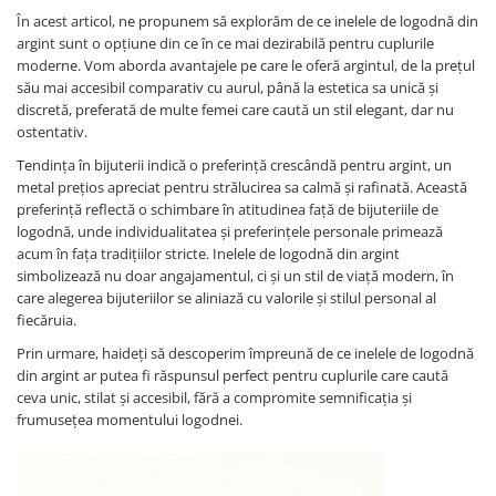
În acest articol, ne propunem să explorăm de ce inelele de logodnă din
argint sunt o opțiune din ce în ce mai dezirabilă pentru cuplurile
moderne. Vom aborda avantajele pe care le oferă argintul, de la prețul
său mai accesibil comparativ cu aurul, până la estetica sa unică și
discretă, preferată de multe femei care caută un stil elegant, dar nu
ostentativ.
Tendința în bijuterii indică o preferință crescândă pentru argint, un
metal prețios apreciat pentru strălucirea sa calmă și rafinată. Această
preferință reflectă o schimbare în atitudinea față de bijuteriile de
logodnă, unde individualitatea și preferințele personale primează
acum în fața tradițiilor stricte. Inelele de logodnă din argint
simbolizează nu doar angajamentul, ci și un stil de viață modern, în
care alegerea bijuteriilor se aliniază cu valorile și stilul personal al
fiecăruia.
Prin urmare, haideți să descoperim împreună de ce inelele de logodnă
din argint ar putea fi răspunsul perfect pentru cuplurile care caută
ceva unic, stilat și accesibil, fără a compromite semnificația și
frumusețea momentului logodnei.