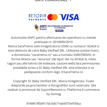
Autorizatie ANPC pentru efectuarea de operatiuni cu metale
pretioase nr. 0010690/2019
Marca SaraTremo este inregistrata la OSIM cu numarul 162424 si
este detinuta de catre Baby Verified SRL. Utilizarea acestei marci,
a domeniului "saratremo.ro" sau a numelui SARATREMO, in
forma directa sau "ascunsa" (de tipul, dar nu limitat la, meta
taguri sau alte tehnici de indexare, cautare web) fara permisiunea
prealabila scrisa a SC Baby Verified SRL este interzisa si se
pedepseste conform legii. ©SaraTremo.ro
Copyright SC Baby Verified SRL. Marca inregistrata. Toate
drepturile asupra textelor si fotografiilor sunt rezervate. Site
realizat si promovat de SuportRemote.ro.
Platforma E-commerce
by Gomag
4749819f0d917dc5db71edd975e97bba