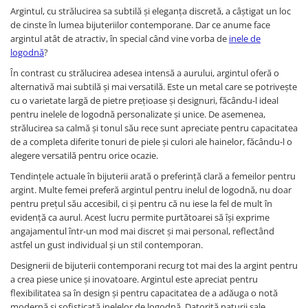
Argintul, cu strălucirea sa subtilă și eleganța discretă, a câștigat un loc
de cinste în lumea bijuteriilor contemporane. Dar ce anume face
argintul atât de atractiv, în special când vine vorba de
inele de
logodnă
?
În contrast cu strălucirea adesea intensă a aurului, argintul oferă o
alternativă mai subtilă și mai versatilă. Este un metal care se potrivește
cu o varietate largă de pietre prețioase și designuri, făcându-l ideal
pentru inelele de logodnă personalizate și unice. De asemenea,
strălucirea sa calmă și tonul său rece sunt apreciate pentru capacitatea
de a completa diferite tonuri de piele și culori ale hainelor, făcându-l o
alegere versatilă pentru orice ocazie.
Tendințele actuale în bijuterii arată o preferință clară a femeilor pentru
argint. Multe femei preferă argintul pentru inelul de logodnă, nu doar
pentru prețul său accesibil, ci și pentru că nu iese la fel de mult în
evidență ca aurul. Acest lucru permite purtătoarei să își exprime
angajamentul într-un mod mai discret și mai personal, reflectând
astfel un gust individual și un stil contemporan.
Designerii de bijuterii contemporani recurg tot mai des la argint pentru
a crea piese unice și inovatoare. Argintul este apreciat pentru
flexibilitatea sa în design și pentru capacitatea de a adăuga o notă
modernă și sofisticată inelelor de logodnă. Datorită naturii sale