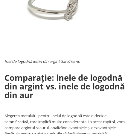
Inel de logodnă ieftin din argint SaraTremo
Comparație: inele de logodnă
din argint vs. inele de logodnă
din aur
Alegerea metalului pentru inelul de logodnă este o decizie
semnificativă, care implică multe considerente. În acest capitol, vom
compara argintul și aurul, analizând avantajele și dezavantajele
fiecăruia pentru a ajuta cuplurile să facă alegerea potrivită.