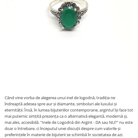
Verighete
Bijuterii pentru barbati
Inele
Lanturi
Bratari
Talismane
Verighete
Bijuterii din argint placate cu aur
24K
Când vine vorba de alegerea unui inel de logodnă, tradiția ne
îndreaptă adesea spre aur și diamante, simboluri ale luxului și
eternității. Însă, în lumea bijuteriilor contemporane, argintul își face tot
mai puternic simțită prezența ca o alternativă elegantă, modernă și,
mai ales, accesibilă. "Inele de Logodnă din Argint - DA sau NU?" nu este
doar o întrebare, ci începutul unei discuții despre cum valorile și
preferințele în materie de bijuterii se schimbă în societatea de azi.