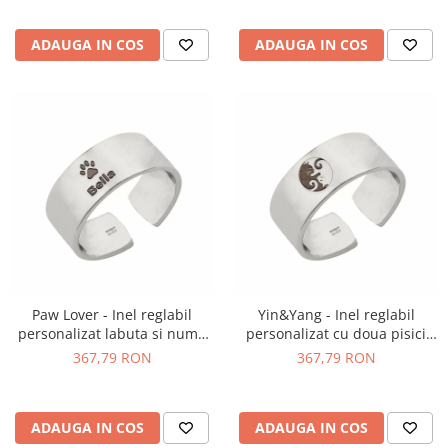
ADAUGA IN COS
ADAUGA IN COS
Paw Lover - Inel reglabil
Yin&Yang - Inel reglabil
personalizat labuta si nume
personalizat cu doua pisici
din argint 925
din argint 925
367,79 RON
367,79 RON
ADAUGA IN COS
ADAUGA IN COS