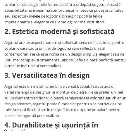
cuplurilor să aleagă inele frumoase fără a-și depăși bugetul. Această
accesibilitate nu înseamnă compromisuri în ceea ce privește calitatea
sau aspectul - inelele de logodnă din argint pot fi la fel de
impresionante și elegante ca și omologii lor mai costisitori.
2. Estetica modernă și sofisticată
Argintul are un aspect modern și sofisticat, ceea ce îl face ideal pentru
cuplurile care caută un inel de logodnă care reflectă un stil
contemporan. Fie că este vorba de un design simplu și elegant sau de
unul mai complex și ornamental, argintul oferă o bază perfectă pentru
a crea un inel unic și personalizat.
3. Versatilitatea în design
Argintul este un metal incredibil de versatil, capabil să susțină o
varietate largă de designuri și monturi de pietre. Fie că preferi un inel
cu un diamant tradițional, o piatră semiprețioasă colorată sau chiar un
design abstract, argintul poate fi modelat pentru a se potrivi viziunii
tale. Această flexibilitate în design îl face o opțiune populară pentru
inelele de logodnă personalizate.
4. Durabilitate și ușurință în