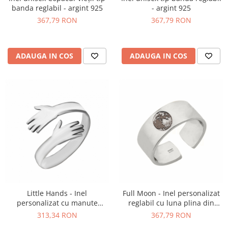
banda reglabil - argint 925
- argint 925
367,79 RON
367,79 RON
ADAUGA IN COS
ADAUGA IN COS
Little Hands - Inel
Full Moon - Inel personalizat
personalizat cu manute
reglabil cu luna plina din
reglabil asimetric din argint
argint 925
313,34 RON
367,79 RON
925