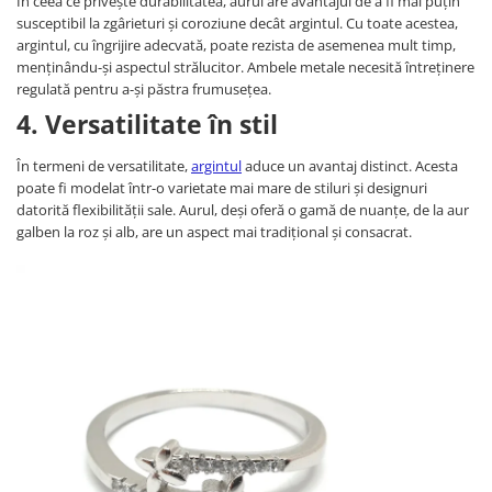
În ceea ce privește durabilitatea, aurul are avantajul de a fi mai puțin
susceptibil la zgârieturi și coroziune decât argintul. Cu toate acestea,
argintul, cu îngrijire adecvată, poate rezista de asemenea mult timp,
menținându-și aspectul strălucitor. Ambele metale necesită întreținere
regulată pentru a-și păstra frumusețea.
4. Versatilitate în stil
În termeni de versatilitate,
argintul
aduce un avantaj distinct. Acesta
poate fi modelat într-o varietate mai mare de stiluri și designuri
datorită flexibilității sale. Aurul, deși oferă o gamă de nuanțe, de la aur
galben la roz și alb, are un aspect mai tradițional și consacrat.