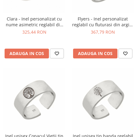
Clara - Inel personalizat cu
Flyers - Inel personalizat
nume asimetric reglabil din
reglabil cu fluturasi din argint
argint 925
925
325,44 RON
367,79 RON
ADAUGA IN COS
ADAUGA IN COS
Inel unisex Copacul Vieții tip
Inel unisex tip banda reglabil