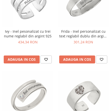
Ivy - Inel pesonalizat cu trei
Frida - Inel personalizat cu
nume reglabil din argint 925
text reglabil dublu din argint
925
434,34 RON
301,24 RON
ADAUGA IN COS
ADAUGA IN COS