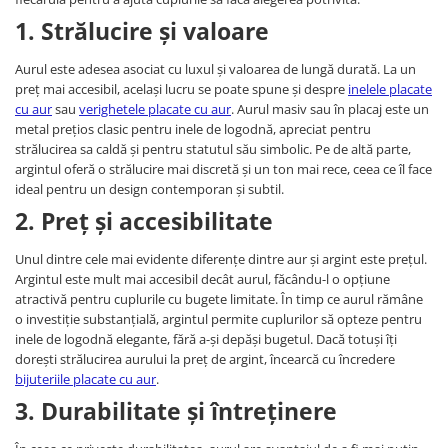
1. Strălucire și valoare
Aurul este adesea asociat cu luxul și valoarea de lungă durată. La un
preț mai accesibil, același lucru se poate spune și despre
inelele placate
cu aur
sau
verighetele placate cu aur
. Aurul masiv sau în placaj este un
metal prețios clasic pentru inele de logodnă, apreciat pentru
strălucirea sa caldă și pentru statutul său simbolic. Pe de altă parte,
argintul oferă o strălucire mai discretă și un ton mai rece, ceea ce îl face
ideal pentru un design contemporan și subtil.
2. Preț și accesibilitate
Unul dintre cele mai evidente diferențe dintre aur și argint este prețul.
Argintul este mult mai accesibil decât aurul, făcându-l o opțiune
atractivă pentru cuplurile cu bugete limitate. În timp ce aurul rămâne
o investiție substanțială, argintul permite cuplurilor să opteze pentru
inele de logodnă elegante, fără a-și depăși bugetul. Dacă totuși îți
dorești strălucirea aurului la preț de argint, încearcă cu încredere
bijuteriile placate cu aur
.
3. Durabilitate și întreținere