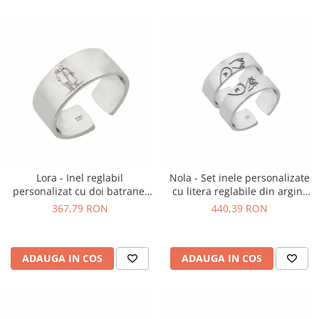
Lora - Inel reglabil
Nola - Set inele personalizate
personalizat cu doi batranei
cu litera reglabile din argint
din argint 925
925
367,79 RON
440,39 RON
ADAUGA IN COS
ADAUGA IN COS