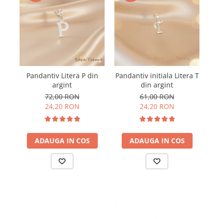
Pandantiv Litera P din
Pandantiv initiala Litera T
Pa
argint
din argint
72,00 RON
61,00 RON
24,20 RON
24,20 RON
ADAUGA IN COS
ADAUGA IN COS