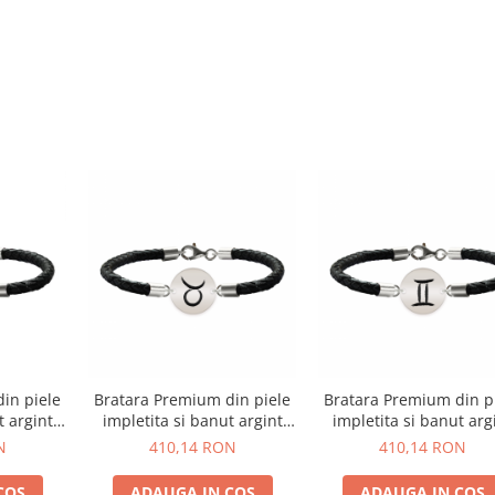
in piele
Bratara Premium din piele
Bratara Premium din p
t argint
impletita si banut argint
impletita si banut arg
cu zodia
925 personalizat cu zodia
925 personalizat cu zo
N
410,14 RON
410,14 RON
Taur
Gemeni
COS
ADAUGA IN COS
ADAUGA IN COS