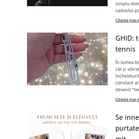
simplu dori
cadoului pot
Citeste mai 
GHID: t
tennis
În lumea bi
cât și vibr
încheieturi
constant al
devenit "te
Citeste mai 
Se inne
purtate
mit