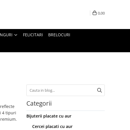
0,00
INGURI
FELICITARI
BRELOCURI
Categorii
reflecte
 4 tipuri
Bijuterii placate cu aur
 premium.
Cercei placati cu aur