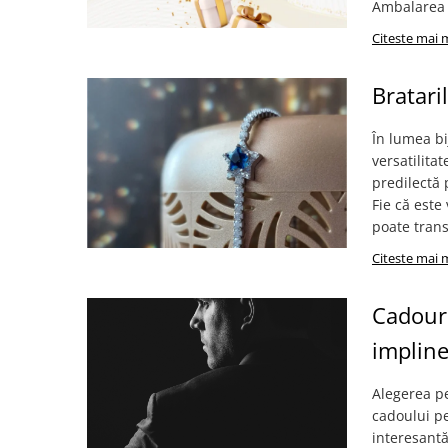
Verighete
Ambalarea s
Bijuterii pentru barbati
Citeste mai 
Inele
Lanturi
Bratari
Bratari
Talismane
În lumea bi
versatilita
Verighete
predilectă 
Bijuterii din argint placate cu aur
Fie că este
24K
poate trans
Citeste mai 
Cadouri
implin
Alegerea pe
cadoului pe
interesantă