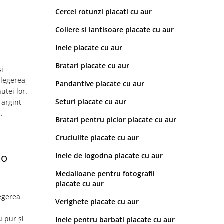
Cercei rotunzi placati cu aur
Coliere si lantisoare placate cu aur
Inele placate cu aur
Bratari placate cu aur
și
alegerea
Pandantive placate cu aur
utei lor.
Seturi placate cu aur
 argint
.
Bratari pentru picior placate cu aur
Cruciulite placate cu aur
 o
Inele de logodna placate cu aur
Medalioane pentru fotografii
placate cu aur
legerea
Verighete placate cu aur
u pur și
Inele pentru barbati placate cu aur