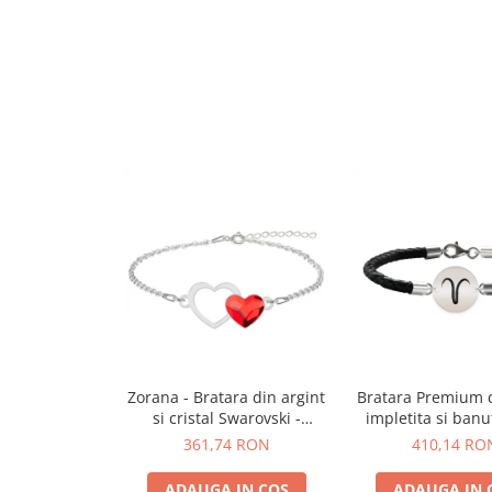
Zorana - Bratara din argint
Bratara Premium d
si cristal Swarovski -
impletita si banu
Inimioara
925 personalizat 
361,74 RON
410,14 RO
Berbec
ADAUGA IN COS
ADAUGA IN 