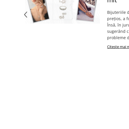
Bijuteriile
prețios, a f
Însă, în jur
sugerând că
probleme de
Citeste mai 