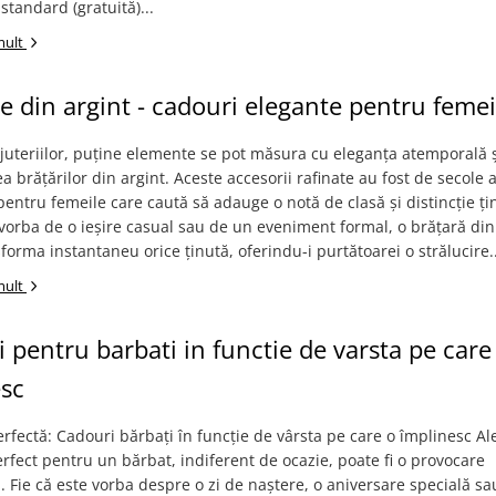
tandard (gratuită)...
mult
le din argint - cadouri elegante pentru femei
juteriilor, puține elemente se pot măsura cu eleganța atemporală 
tea brățărilor din argint. Aceste accesorii rafinate au fost de secole 
pentru femeile care caută să adauge o notă de clasă și distincție țin
 vorba de o ieșire casual sau de un eveniment formal, o brățară din
forma instantaneu orice ținută, oferindu-i purtătoarei o strălucire..
mult
 pentru barbati in functie de varsta pe care
esc
rfectă: Cadouri bărbați în funcție de vârsta pe care o împlinesc A
rfect pentru un bărbat, indiferent de ocazie, poate fi o provocare
. Fie că este vorba despre o zi de naștere, o aniversare specială sa