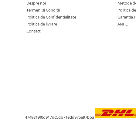
Despre noi
Metode de
Termeni si Conditii
Politica d
Politica de Confidentialitate
Garantia 
Politica de livrare
ANPC
Contact
4749819f0d917dc5db71edd975e97bba
Livrare oriunde in Europa in 2 zile prin DH