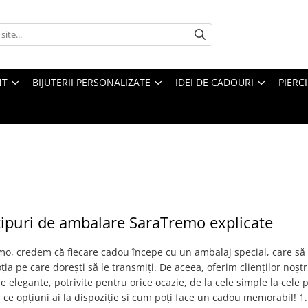
NT
BIJUTERII PERSONALIZATE
IDEI DE CADOURI
PIERC
tipuri de ambalare SaraTremo explicate
o, credem că fiecare cadou începe cu un ambalaj special, care să 
ția pe care dorești să le transmiți. De aceea, oferim clienților noștri
 elegante, potrivite pentru orice ocazie, de la cele simple la cele
s ce opțiuni ai la dispoziție și cum poți face un cadou memorabil! 1.