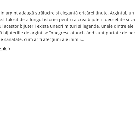
 din argint adaugă strălucire și eleganță oricărei ținute. Argintul, u
ost folosit de-a lungul istoriei pentru a crea bijuterii deosebite și v
ul acestor bijuterii există uneori mituri și legende, unele dintre ele
 bijuteriile de argint se înnegresc atunci când sunt purtate de pe
 sănătate, cum ar fi afecțiuni ale inimii,...
mult