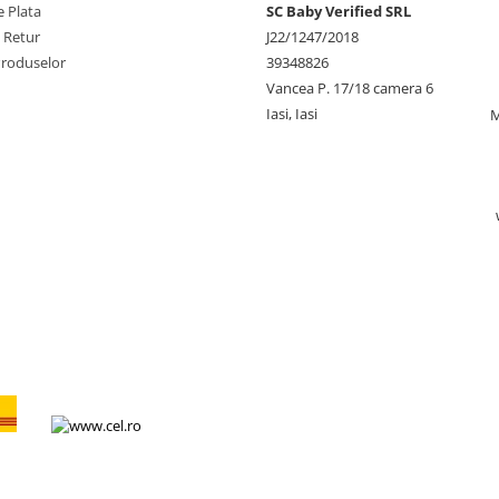
 Plata
SC Baby Verified SRL
e Retur
J22/1247/2018
Produselor
39348826
Vancea P. 17/18 camera 6
Iasi, Iasi
M
L Express