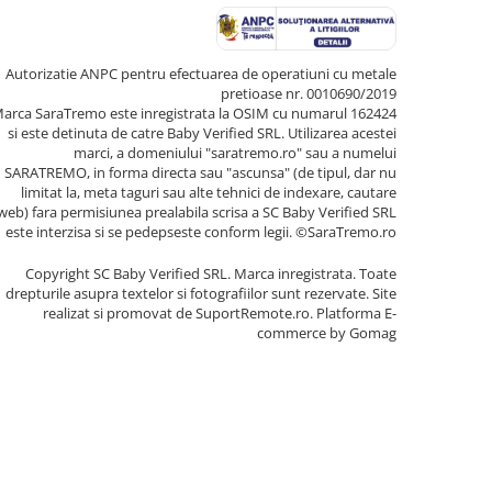
Autorizatie ANPC pentru efectuarea de operatiuni cu metale
pretioase nr. 0010690/2019
arca SaraTremo este inregistrata la OSIM cu numarul 162424
si este detinuta de catre Baby Verified SRL. Utilizarea acestei
marci, a domeniului "saratremo.ro" sau a numelui
SARATREMO, in forma directa sau "ascunsa" (de tipul, dar nu
limitat la, meta taguri sau alte tehnici de indexare, cautare
web) fara permisiunea prealabila scrisa a SC Baby Verified SRL
este interzisa si se pedepseste conform legii. ©SaraTremo.ro
Copyright SC Baby Verified SRL. Marca inregistrata. Toate
drepturile asupra textelor si fotografiilor sunt rezervate. Site
realizat si promovat de SuportRemote.ro.
Platforma E-
commerce by Gomag