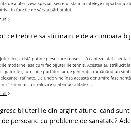
nța de a oferi ceva special, secretul stă în a înțelege importanța al
rivit în funcție de vârsta bărbatului....
mult
ot ce trebuie sa stii inainte de a cumpara bij
juteriilor, există puține piese care reușesc să capteze atât esența c
ațiile moderne, așa cum fac bijuteriile tennis. Acestea au strălucit la
le, gâturile și urechile purtătorilor de generații, rămânând un simb
 eleganței rafinate. De unde vine însă această denumire fascinantă
nnis" sinonim cu strălucire și atemporalitate?...
mult
gresc bijuteriile din argint atunci cand sunt
 de persoane cu probleme de sanatate? Adev