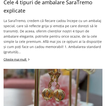
Verighete
Cele 4 tipuri de ambalare SaraTremo
Bijuterii pentru barbati
explicate
Inele
Lanturi
La SaraTremo, credem că fiecare cadou începe cu un ambalaj
special, care să reflecte grija și emoția pe care dorești să le
Bratari
transmiți. De aceea, oferim clienților noștri 4 tipuri de
Talismane
ambalare elegante, potrivite pentru orice ocazie, de la cele
Verighete
simple la cele premium. Află mai jos ce opțiuni ai la dispoziție
Bijuterii din argint placate cu aur
și cum poți face un cadou memorabil! 1. Ambalarea standard
24K
(gratuită)...
Citeste mai mult