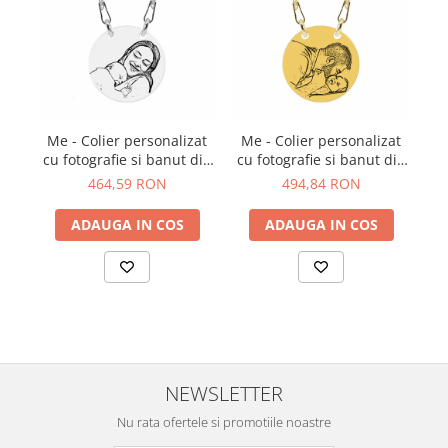
Me - Colier personalizat
Me - Colier personalizat
M
cu fotografie si banut din
cu fotografie si banut din
cu
argint 925
argint 925 placat cu aur
464,59 RON
494,84 RON
galben 24K
ADAUGA IN COS
ADAUGA IN COS
NEWSLETTER
Nu rata ofertele si promotiile noastre