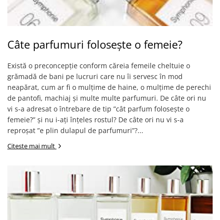
Câte parfumuri folosește o femeie?
Există o preconcepție conform căreia femeile cheltuie o
grămadă de bani pe lucruri care nu îi servesc în mod
neapărat, cum ar fi o mulțime de haine, o mulțime de perechi
de pantofi, machiaj și multe multe parfumuri. De câte ori nu
vi s-a adresat o întrebare de tip ”cât parfum folosește o
femeie?” și nu i-ați înțeles rostul? De câte ori nu vi s-a
reproșat ”e plin dulapul de parfumuri”?...
Citeste mai mult