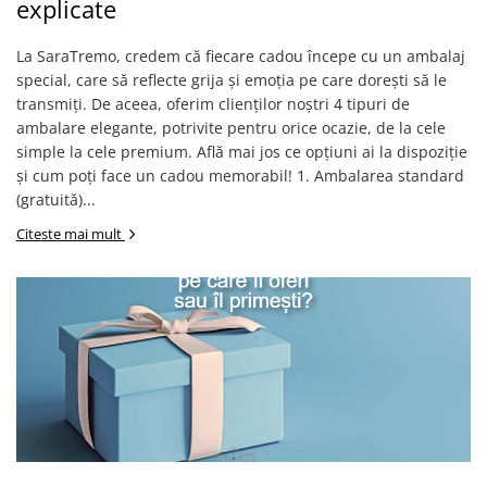
Verighete
explicate
Bijuterii pentru barbati
La SaraTremo, credem că fiecare cadou începe cu un ambalaj
Inele
special, care să reflecte grija și emoția pe care dorești să le
Lanturi
transmiți. De aceea, oferim clienților noștri 4 tipuri de
Bratari
ambalare elegante, potrivite pentru orice ocazie, de la cele
Talismane
simple la cele premium. Află mai jos ce opțiuni ai la dispoziție
și cum poți face un cadou memorabil! 1. Ambalarea standard
Verighete
(gratuită)...
Bijuterii din argint placate cu aur
24K
Citeste mai mult