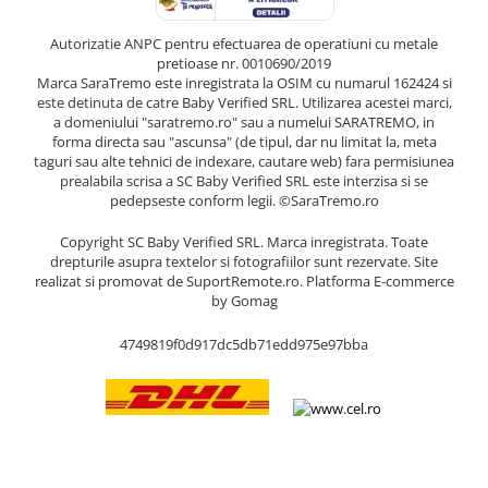
Autorizatie ANPC pentru efectuarea de operatiuni cu metale
pretioase nr. 0010690/2019
Marca SaraTremo este inregistrata la OSIM cu numarul 162424 si
este detinuta de catre Baby Verified SRL. Utilizarea acestei marci,
a domeniului "saratremo.ro" sau a numelui SARATREMO, in
forma directa sau "ascunsa" (de tipul, dar nu limitat la, meta
taguri sau alte tehnici de indexare, cautare web) fara permisiunea
prealabila scrisa a SC Baby Verified SRL este interzisa si se
pedepseste conform legii. ©SaraTremo.ro
Copyright SC Baby Verified SRL. Marca inregistrata. Toate
drepturile asupra textelor si fotografiilor sunt rezervate. Site
realizat si promovat de SuportRemote.ro.
Platforma E-commerce
by Gomag
4749819f0d917dc5db71edd975e97bba
Livrare oriunde in Europa in 2 zile prin DHL Express