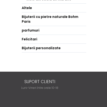
Altele
Bijuterii cu pietre naturale Bohm
Paris
parfumuri
Felicitari
Bijuterii personalizate
SUPORT CLIENTI
Luni-Vineri între orele 10-18