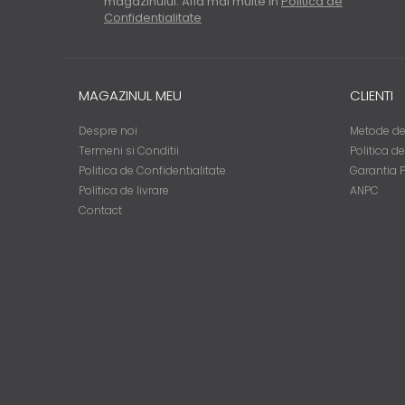
magazinului. Afla mai multe in
Politica de
Confidentialitate
MAGAZINUL MEU
CLIENTI
Despre noi
Metode de
Termeni si Conditii
Politica d
Politica de Confidentialitate
Garantia 
Politica de livrare
ANPC
Contact