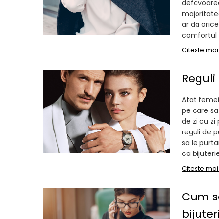
defavoarea
majoritate
ar da orice
comfortul u
Citeste mai
Reguli
Atat femeil
pe care sa 
de zi cu zi
reguli de 
sa le purta
ca bijuterie
Citeste mai
Cum sa
bijuter