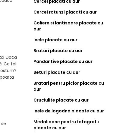
n cadou
Cercei placati cu aur
Cercei rotunzi placati cu aur
Coliere si lantisoare placate cu
aur
Inele placate cu aur
Bratari placate cu aur
rtă. Dacă
Pandantive placate cu aur
ă. Ce fel
 costum?
Seturi placate cu aur
 poartă
Bratari pentru picior placate cu
aur
Cruciulite placate cu aur
Inele de logodna placate cu aur
Medalioane pentru fotografii
 se
placate cu aur