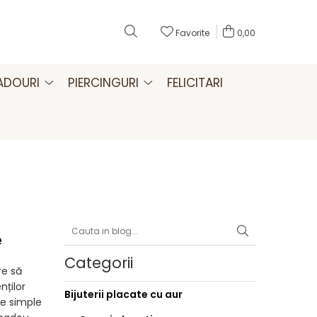
Favorite
0,00
CADOURI
PIERCINGURI
FELICITARI
e
Categorii
re să
nților
Bijuterii placate cu aur
le simple