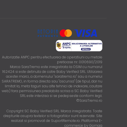
Autorizatie ANPC pentru efectuarea de operatiuni cu metale
pretioase nr. 0010690/2019
Marca SaraTremo este inregistrata la OSIM cu numarul
162424 si este detinuta de catre Baby Verified SRL. Utilizarea
acestei marci, a domeniului "saratremo.ro" sau a numelui
SARATREMO, in forma directa sau "ascunsa" (de tipul, dar nu
limitat la, meta taguri sau alte tehnici de indexare, cautare
web) fara permisiunea prealabila scrisa a SC Baby Verified
SRL este interzisa si se pedepseste conform legii.
©SaraTremo.ro
Copyright SC Baby Verified SRL. Marca inregistrata. Toate
drepturile asupra textelor si fotografiilor sunt rezervate. Site
realizat si promovat de SuportRemote.ro.
Platforma E-
commerce by Gomag