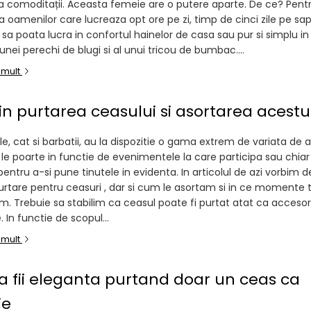
 comoditații. Aceasta femeie are o putere aparte. De ce? Pent
a oamenilor care lucreaza opt ore pe zi, timp de cinci zile pe s
 sa poata lucra in confortul hainelor de casa sau pur si simplu in
nei perechi de blugi si al unui tricou de bumbac....
 mult
 in purtarea ceasului si asortarea acestu
e, cat si barbatii, au la dispozitie o gama extrem de variata de a
le poarte in functie de evenimentele la care participa sau chiar 
 pentru a-si pune tinutele in evidenta. In articolul de azi vorbim 
purtare pentru ceasuri , dar si cum le asortam si in ce momente 
m. Trebuie sa stabilim ca ceasul poate fi purtat atat ca accesori
. In functie de scopul...
 mult
 fii eleganta purtand doar un ceas ca
ie