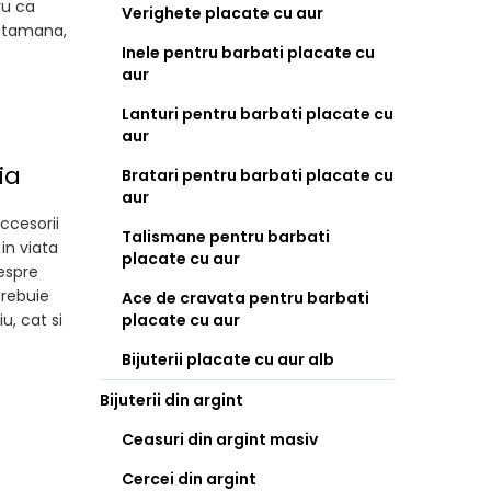
ru ca
Verighete placate cu aur
aptamana,
Inele pentru barbati placate cu
aur
Lanturi pentru barbati placate cu
aur
ia
Bratari pentru barbati placate cu
aur
ccesorii
Talismane pentru barbati
in viata
placate cu aur
despre
trebuie
Ace de cravata pentru barbati
u, cat si
placate cu aur
Bijuterii placate cu aur alb
Bijuterii din argint
Ceasuri din argint masiv
Cercei din argint