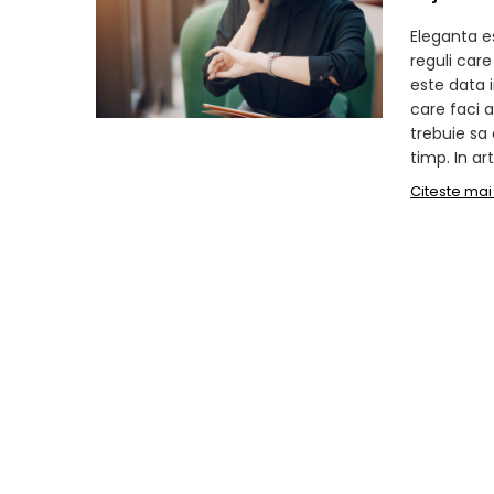
Eleganta es
reguli care
este data i
care faci a
trebuie sa 
timp. In arti
Citeste mai