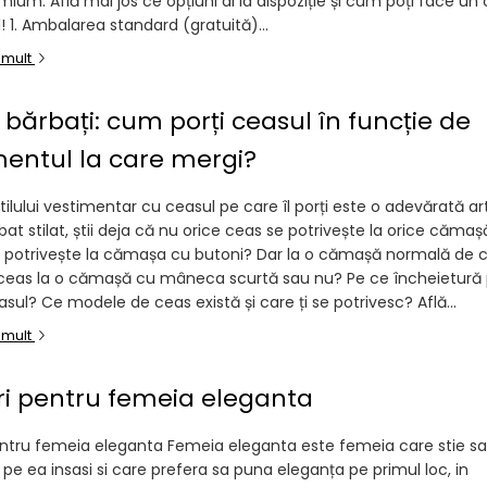
mium. Află mai jos ce opțiuni ai la dispoziție și cum poți face u
 1. Ambalarea standard (gratuită)...
 mult
 bărbați: cum porți ceasul în funcție de
entul la care mergi?
stilului vestimentar cu ceasul pe care îl porți este o adevărată a
bat stilat, știi deja că nu orice ceas se potrivește la orice cămaș
 potrivește la cămașa cu butoni? Dar la o cămașă normală de
ceas la o cămașă cu mâneca scurtă sau nu? Pe ce încheietură
asul? Ce modele de ceas există și care ți se potrivesc? Află...
 mult
i pentru femeia eleganta
ntru femeia eleganta Femeia eleganta este femeia care stie sa
pe ea insasi si care prefera sa puna eleganța pe primul loc, in