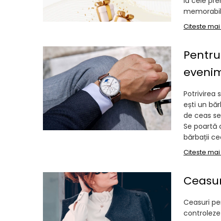
la cele pre
memorabil!
Inele
Lanturi
Citeste mai
Bratari
Talismane
Pentru
Verighete
evenim
Bijuterii din argint placate cu aur
24K
Potrivirea 
ești un băr
de ceas se
Se poartă 
bărbații ce
Citeste mai
Ceasur
Ceasuri pe
controleze 