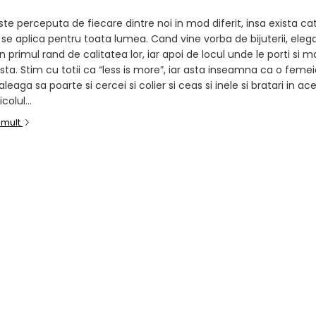
te perceputa de fiecare dintre noi in mod diferit, insa exista c
 se aplica pentru toata lumea. Cand vine vorba de bijuterii, eleg
n primul rand de calitatea lor, iar apoi de locul unde le porti si m
sta. Stim cu totii ca “less is more”, iar asta inseamna ca o feme
aleaga sa poarte si cercei si colier si ceas si inele si bratari in ace
colul...
 mult