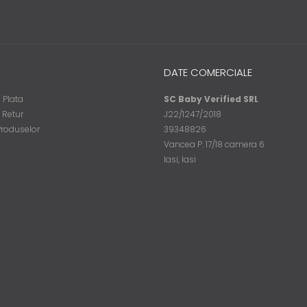
DATE COMERCIALE
 Plata
SC Baby Verified SRL
e Retur
J22/1247/2018
Produselor
39348826
Vancea P. 17/18 camera 6
Iasi, Iasi