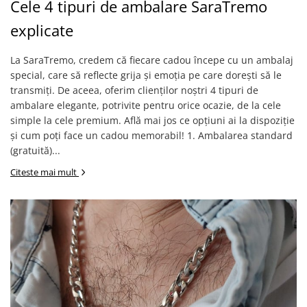
Verighete
Cele 4 tipuri de ambalare SaraTremo
Bijuterii pentru barbati
explicate
Inele
Lanturi
La SaraTremo, credem că fiecare cadou începe cu un ambalaj
special, care să reflecte grija și emoția pe care dorești să le
Bratari
transmiți. De aceea, oferim clienților noștri 4 tipuri de
Talismane
ambalare elegante, potrivite pentru orice ocazie, de la cele
Verighete
simple la cele premium. Află mai jos ce opțiuni ai la dispoziție
Bijuterii din argint placate cu aur
și cum poți face un cadou memorabil! 1. Ambalarea standard
24K
(gratuită)...
Citeste mai mult