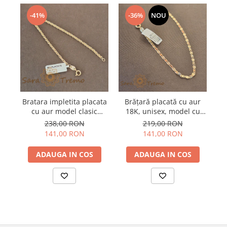
-41%
-36%
NOU
Bratara impletita placata
Brățară placată cu aur
Br
cu aur model clasic
18K, unisex, model cu
au
Guadalajara - 19 cm
plăcuțe intercalate 1-cu-
238,00 RON
219,00 RON
1, 19 cm
141,00 RON
141,00 RON
ADAUGA IN COS
ADAUGA IN COS