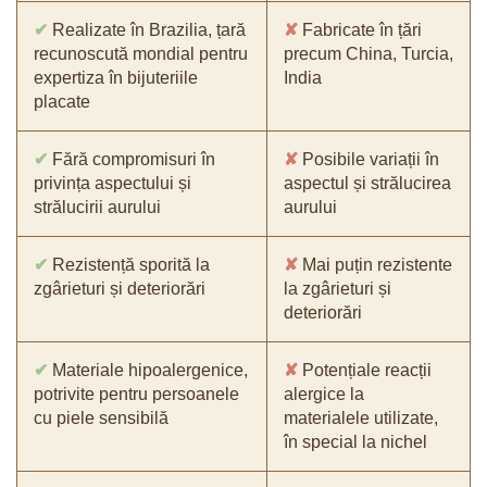
✔
Realizate în Brazilia, țară
✘
Fabricate în țări
recunoscută mondial pentru
precum China, Turcia,
expertiza în bijuteriile
India
placate
✔
Fără compromisuri în
✘
Posibile variații în
privința aspectului și
aspectul și strălucirea
strălucirii aurului
aurului
✔
Rezistență sporită la
✘
Mai puțin rezistente
zgârieturi și deteriorări
la zgârieturi și
deteriorări
✔
Materiale hipoalergenice,
✘
Potențiale reacții
potrivite pentru persoanele
alergice la
cu piele sensibilă
materialele utilizate,
în special la nichel