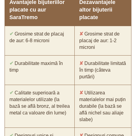
Avantajele bijuteriilor
Dezavantajele
placate cu aur
altor bijuterii
SaraTremo
placate
✔
Grosime strat de placaj
✘
Grosime strat de
de aur: 6-8 microni
placaj de aur: 1-2
microni
✔
Durabilitate maximă în
✘
Durabilitate limitată
timp
în timp (câteva
purtări)
✔
Calitate superioară a
✘
Utilizarea
materialelor utilizate (la
materialelor mai puțin
bază se află bronz, al treilea
durabile (la bază se
metal ca valoare din lume)
află nichel sau aliaje
slabe)
✔
Designuri unice și
✘
Designuri comune,