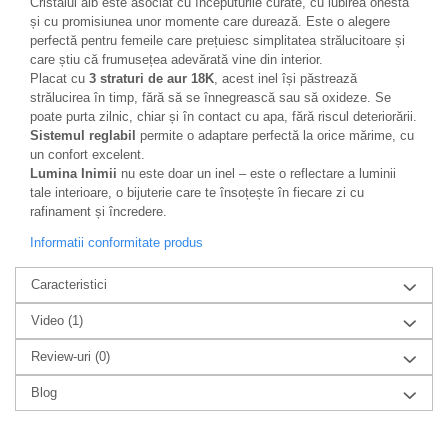
Cristalul alb este asociat cu începuturile curate, cu iubirea onestă
și cu promisiunea unor momente care durează. Este o alegere
perfectă pentru femeile care prețuiesc simplitatea strălucitoare și
care știu că frumusețea adevărată vine din interior.
Placat cu
3 straturi de aur 18K
, acest inel își păstrează
strălucirea în timp, fără să se înnegrească sau să oxideze. Se
poate purta zilnic, chiar și în contact cu apa, fără riscul deteriorării.
Sistemul reglabil
permite o adaptare perfectă la orice mărime, cu
un confort excelent.
Lumina Inimii
nu este doar un inel – este o reflectare a luminii
tale interioare, o bijuterie care te însoțește în fiecare zi cu
rafinament și încredere.
Informatii conformitate produs
Caracteristici
Video
(1)
Review-uri
(0)
Blog