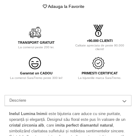
Adauga la Favorite
+90.000 CLIENTI
TRANSPORT GRATUIT
Calitate apreciata de peste 90.000
La comenzi peste 200 lei.
clienti!
Garantat un CADOU
PRIMESTI CERTIFICAT
La comenzi SaraTremo peste 300 lei!
La bijuteriile marca SaraTremo.
Descriere
Inelul Lumina Inimii
este bijuteria care aduce cu sine puritate,
speranță și eleganță. Designul său floral este pus în valoare de un
cristal zirconia alb
, care
imita perfect diamantul natural
,
simbolizând claritatea sufletului și noblețea sentimentelor sincere.