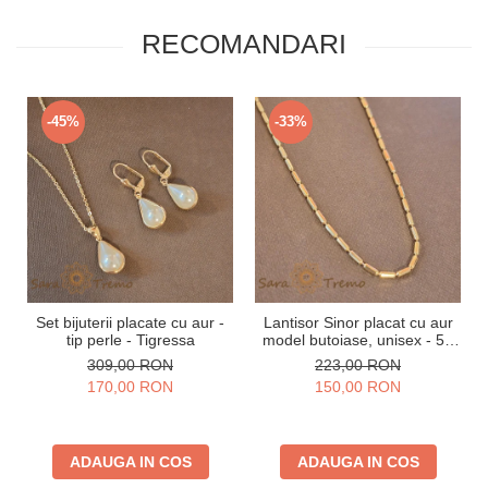
RECOMANDARI
-45%
-33%
Set bijuterii placate cu aur -
Lantisor Sinor placat cu aur
tip perle - Tigressa
model butoiase, unisex - 50
cm
309,00 RON
223,00 RON
170,00 RON
150,00 RON
ADAUGA IN COS
ADAUGA IN COS