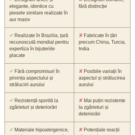
elegante, identice cu
fără distincție
piesele similare realizate în
aur masiv
✔
Realizate în Brazilia, țară
✘
Fabricate în țări
recunoscută mondial pentru
precum China, Turcia,
expertiza în bijuteriile
India
placate
✔
Fără compromisuri în
✘
Posibile variații în
privința aspectului și
aspectul și strălucirea
strălucirii aurului
aurului
✔
Rezistență sporită la
✘
Mai puțin rezistente
zgârieturi și deteriorări
la zgârieturi și
deteriorări
✔
Materiale hipoalergenice,
✘
Potențiale reacții