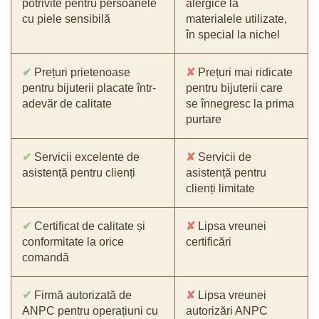
potrivite pentru persoanele
alergice la
cu piele sensibilă
materialele utilizate,
în special la nichel
✔
Prețuri prietenoase
✘
Prețuri mai ridicate
pentru bijuterii placate într-
pentru bijuterii care
adevăr de calitate
se înnegresc la prima
purtare
✔
Servicii excelente de
✘
Servicii de
asistență pentru clienți
asistență pentru
clienți limitate
✔
Certificat de calitate și
✘
Lipsa vreunei
conformitate la orice
certificări
comandă
✔
Firmă autorizată de
✘
Lipsa vreunei
ANPC pentru operațiuni cu
autorizări ANPC