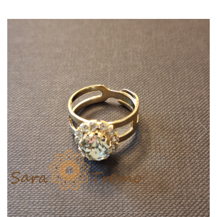
Verighete
Bijuterii pentru barbati
Inele
Lanturi
Bratari
Talismane
Verighete
Bijuterii din argint placate cu aur
24K