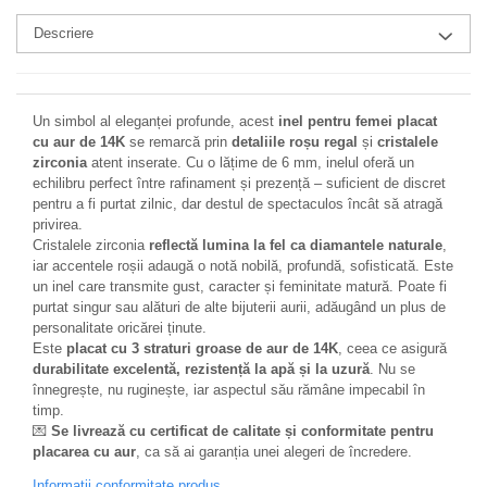
Descriere
Un simbol al eleganței profunde, acest
inel pentru femei placat
cu aur de 14K
se remarcă prin
detaliile roșu regal
și
cristalele
zirconia
atent inserate. Cu o lățime de 6 mm, inelul oferă un
echilibru perfect între rafinament și prezență – suficient de discret
pentru a fi purtat zilnic, dar destul de spectaculos încât să atragă
privirea.
Cristalele zirconia
reflectă lumina la fel ca diamantele naturale
,
iar accentele roșii adaugă o notă nobilă, profundă, sofisticată. Este
un inel care transmite gust, caracter și feminitate matură. Poate fi
purtat singur sau alături de alte bijuterii aurii, adăugând un plus de
personalitate oricărei ținute.
Este
placat cu 3 straturi groase de aur de 14K
, ceea ce asigură
durabilitate excelentă, rezistență la apă și la uzură
. Nu se
înnegrește, nu ruginește, iar aspectul său rămâne impecabil în
timp.
💌
Se livrează cu certificat de calitate și conformitate pentru
placarea cu aur
, ca să ai garanția unei alegeri de încredere.
Informatii conformitate produs