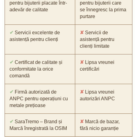
pentru bijuterii placate într-
pentru bijuterii care
adevăr de calitate
se înnegresc la prima
purtare
✔
Servicii excelente de
✘
Servicii de
asistență pentru clienți
asistență pentru
clienți limitate
✔
Certificat de calitate și
✘
Lipsa vreunei
conformitate la orice
certificări
comandă
✔
Firmă autorizată de
✘
Lipsa vreunei
ANPC pentru operațiuni cu
autorizări ANPC
metale prețioase
✔
SaraTremo – Brand și
✘
Marcă de bazar,
Marcă înregistrată la OSIM
fără nicio garanție