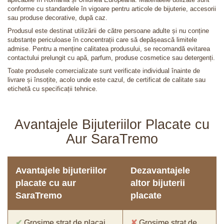
conforme cu standardele în vigoare pentru articole de bijuterie, accesorii
sau produse decorative, după caz.
Produsul este destinat utilizării de către persoane adulte și nu conține
substanțe periculoase în concentrații care să depășească limitele
admise. Pentru a menține calitatea produsului, se recomandă evitarea
contactului prelungit cu apă, parfum, produse cosmetice sau detergenți.
Toate produsele comercializate sunt verificate individual înainte de
livrare și însoțite, acolo unde este cazul, de certificat de calitate sau
etichetă cu specificații tehnice.
Avantajele Bijuteriilor Placate cu
Aur SaraTremo
Avantajele bijuteriilor
Dezavantajele
placate cu aur
altor bijuterii
SaraTremo
placate
✔
Grosime strat de placaj
✘
Grosime strat de