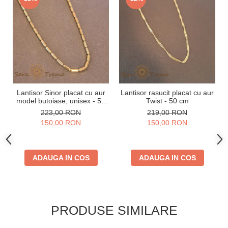
Lantisor Sinor placat cu aur
Lantisor rasucit placat cu aur
model butoiase, unisex - 50
Twist - 50 cm
cm
223,00 RON
219,00 RON
150,00 RON
150,00 RON
ADAUGA IN COS
ADAUGA IN COS
PRODUSE SIMILARE