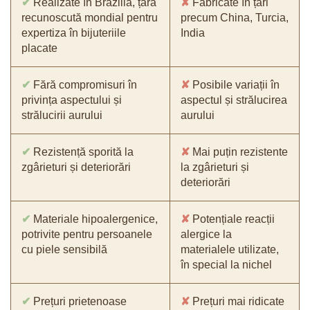
✔
Realizate în Brazilia, țară
✘
Fabricate în țări
recunoscută mondial pentru
precum China, Turcia,
expertiza în bijuteriile
India
placate
✔
Fără compromisuri în
✘
Posibile variații în
privința aspectului și
aspectul și strălucirea
strălucirii aurului
aurului
✔
Rezistență sporită la
✘
Mai puțin rezistente
zgârieturi și deteriorări
la zgârieturi și
deteriorări
✔
Materiale hipoalergenice,
✘
Potențiale reacții
potrivite pentru persoanele
alergice la
cu piele sensibilă
materialele utilizate,
în special la nichel
✔
Prețuri prietenoase
✘
Prețuri mai ridicate