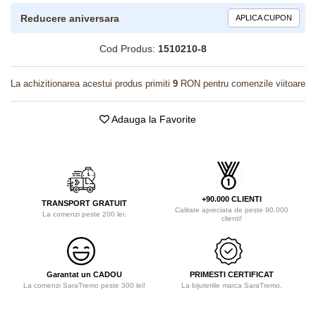
Reducere aniversara
APLICA CUPON
Cod Produs:
1510210-8
La achizitionarea acestui produs primiti
9
RON pentru comenzile viitoare
Adauga la Favorite
+90.000 CLIENTI
TRANSPORT GRATUIT
Calitate apreciata de peste 90.000
La comenzi peste 200 lei.
clienti!
Garantat un CADOU
PRIMESTI CERTIFICAT
La comenzi SaraTremo peste 300 lei!
La bijuteriile marca SaraTremo.