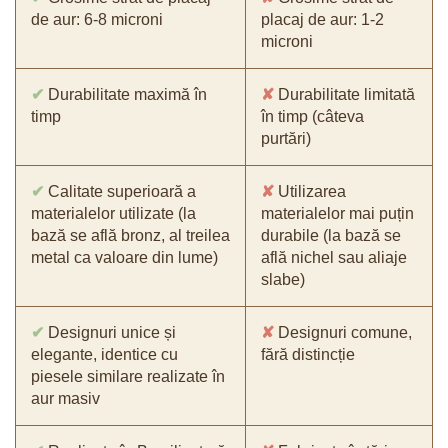
de aur: 6-8 microni
placaj de aur: 1-2
microni
✔
Durabilitate maximă în
✘
Durabilitate limitată
timp
în timp (câteva
purtări)
✔
Calitate superioară a
✘
Utilizarea
materialelor utilizate (la
materialelor mai puțin
bază se află bronz, al treilea
durabile (la bază se
metal ca valoare din lume)
află nichel sau aliaje
slabe)
✔
Designuri unice și
✘
Designuri comune,
elegante, identice cu
fără distincție
piesele similare realizate în
aur masiv