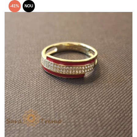
Verighete
-41%
NOU
Bijuterii pentru barbati
Inele
Lanturi
Bratari
Talismane
Verighete
Bijuterii din argint placate cu aur
24K