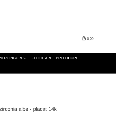
0,00
PIERCINGURI
FELICITARI
BRELOCURI
 zirconia albe - placat 14k