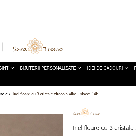
GINT
BIJUTERII PERSONALIZATE
IDEI DE CADOURI
Inele /
Inel floare cu 3 cristale zirconia albe - placat 14k
Inel floare cu 3 cristale