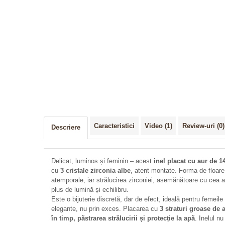
Distribuie
pe
Facebook
Caracteristici
Video
(1)
Review-uri
(0)
Descriere
Delicat, luminos și feminin – acest
inel placat cu aur de 1
cu
3 cristale zirconia albe
, atent montate. Forma de floare 
atemporale, iar strălucirea zirconiei, asemănătoare cu cea 
plus de lumină și echilibru.
Este o bijuterie discretă, dar de efect, ideală pentru femeile c
elegante, nu prin exces. Placarea cu
3 straturi groase de 
în timp, păstrarea strălucirii și protecție la apă
. Inelul n