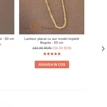
-41%
st - 50 cm
Lantisor placat cu aur model impletit
Bratara i
Bogota - 50 cm
cla
N
242,00 RON
156,00 RON
23
ADAUGA IN COS