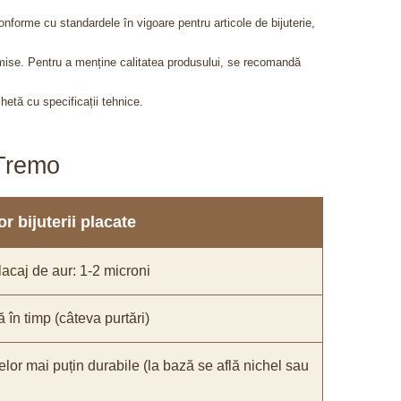
onforme cu standardele în vigoare pentru articole de bijuterie,
admise. Pentru a menține calitatea produsului, se recomandă
chetă cu specificații tehnice.
aTremo
r bijuterii placate
acaj de aur: 1-2 microni
ă în timp (câteva purtări)
elor mai puțin durabile (la bază se află nichel sau