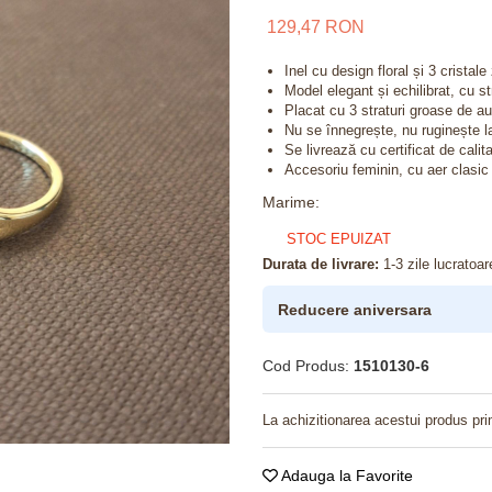
129,47 RON
Inel cu design floral și 3 cristale
Model elegant și echilibrat, cu st
Placat cu 3 straturi groase de a
Nu se înnegrește, nu ruginește l
Se livrează cu certificat de calit
Accesoriu feminin, cu aer clasic 
Marime
:
STOC EPUIZAT
Durata de livrare:
1-3 zile lucratoar
Reducere aniversara
Cod Produs:
1510130-6
La achizitionarea acestui produs pri
Adauga la Favorite