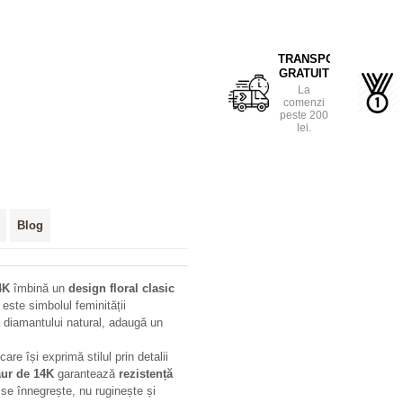
TRANSPORT
GRATUIT
La
comenzi
peste 200
lei.
Blog
4K
îmbină un
design floral clasic
este simbolul feminității
a diamantului natural, adaugă un
are își exprimă stilul prin detalii
aur de 14K
garantează
rezistență
u se înnegrește, nu ruginește și