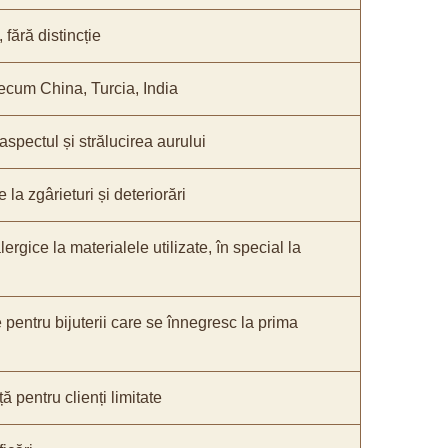
fără distincție
recum China, Turcia, India
 aspectul și strălucirea aurului
 la zgârieturi și deteriorări
lergice la materialele utilizate, în special la
e pentru bijuterii care se înnegresc la prima
ă pentru clienți limitate