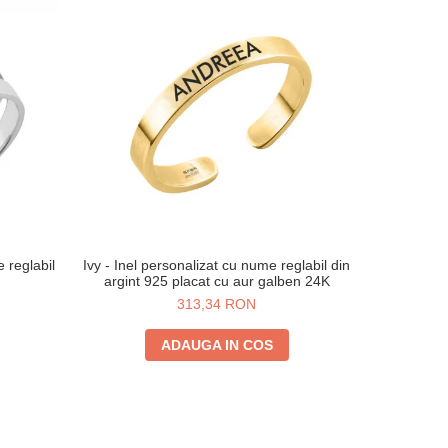
e reglabil
Ivy - Inel personalizat cu nume reglabil din
Ivy - I
argint 925 placat cu aur galben 24K
reglabil di
313,34 RON
ADAUGA IN COS