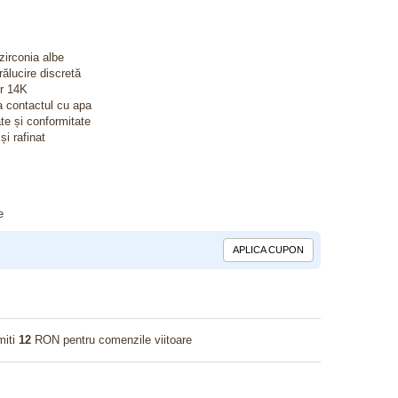
 zirconia albe
rălucire discretă
ur 14K
a contactul cu apa
ate și conformitate
și rafinat
e
APLICA CUPON
miti
12
RON pentru comenzile viitoare