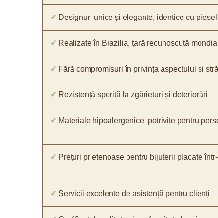
✔
Designuri unice și elegante, identice cu piesel
✔
Realizate în Brazilia, țară recunoscută mondial 
✔
Fără compromisuri în privința aspectului și străl
✔
Rezistență sporită la zgârieturi și deteriorări
✔
Materiale hipoalergenice, potrivite pentru pers
✔
Prețuri prietenoase pentru bijuterii placate într
✔
Servicii excelente de asistență pentru clienți