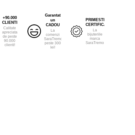
Garantat
+90.000
PRIMESTI
un
CLIENTI
CERTIFICAT
CADOU
Calitate
La
La
apreciata
bijuteriile
comenzi
de peste
marca
SaraTremo
90.000
SaraTremo.
peste 300
clienti!
lei!