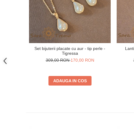
Set bijuterii placate cu aur - tip perle -
Lant
Tigressa
309,00 RON
170,00 RON
ADAUGA IN COS