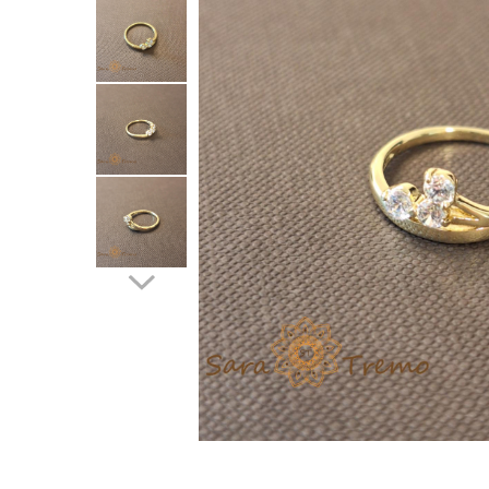
Verighete
Bijuterii pentru barbati
Inele
Lanturi
Bratari
Talismane
Verighete
Bijuterii din argint placate cu aur
24K