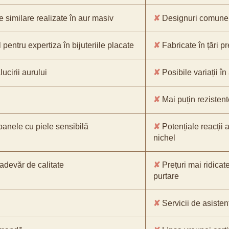
e similare realizate în aur masiv
✘
Designuri comune, 
pentru expertiza în bijuteriile placate
✘
Fabricate în țări p
ucirii aurului
✘
Posibile variații în
✘
Mai puțin rezistente
oanele cu piele sensibilă
✘
Potențiale reacții a
nichel
-adevăr de calitate
✘
Prețuri mai ridicat
purtare
✘
Servicii de asistenț