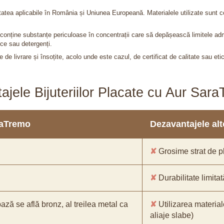
itatea aplicabile în România și Uniunea Europeană. Materialele utilizate sunt c
nu conține substanțe periculoase în concentrații care să depășească limitele 
ce sau detergenți.
 de livrare și însoțite, acolo unde este cazul, de certificat de calitate sau eti
ajele Bijuteriilor Placate cu Aur Sar
araTremo
Dezavantajele alto
✘
Grosime strat de pl
✘
Durabilitate limitat
bază se află bronz, al treilea metal ca
✘
Utilizarea material
aliaje slabe)