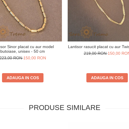
isor Sinor placat cu aur model
Lantisor rasucit placat cu aur Twi
butoiase, unisex - 50 cm
219,00 RON
150,00 RO
223,00 RON
150,00 RON
ADAUGA IN COS
ADAUGA IN COS
PRODUSE SIMILARE