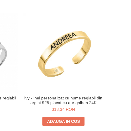
e reglabil
Ivy - Inel personalizat cu nume reglabil din
Ivy - I
argint 925 placat cu aur galben 24K
reglabil di
313,34 RON
ADAUGA IN COS