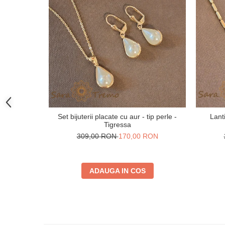
Set bijuterii placate cu aur - tip perle -
Lant
Tigressa
309,00 RON
170,00 RON
ADAUGA IN COS