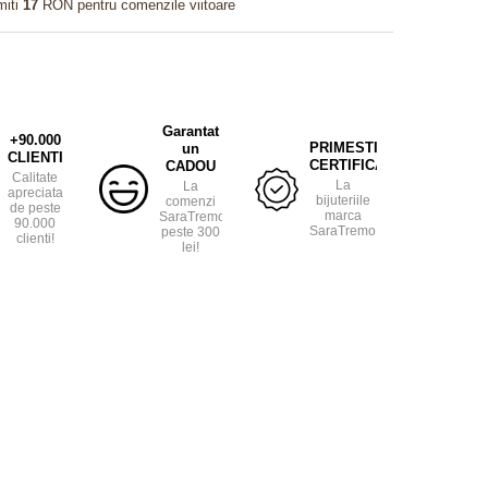
miti
17
RON pentru comenzile viitoare
Garantat
+90.000
PRIMESTI
un
CLIENTI
CERTIFICAT
CADOU
Calitate
La
La
apreciata
bijuteriile
comenzi
de peste
marca
SaraTremo
90.000
SaraTremo.
peste 300
clienti!
lei!