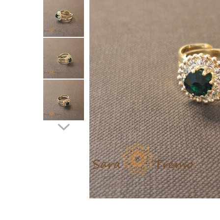
Verighete
Bijuterii pentru barbati
Inele
Lanturi
Bratari
Talismane
Verighete
Bijuterii din argint placate cu aur
24K