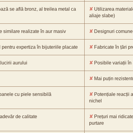
bază se află bronz, al treilea metal ca
✘
Utilizarea material
aliaje slabe)
e similare realizate în aur masiv
✘
Designuri comune, 
pentru expertiza în bijuteriile placate
✘
Fabricate în țări p
ucirii aurului
✘
Posibile variații în
✘
Mai puțin rezistente
oanele cu piele sensibilă
✘
Potențiale reacții a
nichel
-adevăr de calitate
✘
Prețuri mai ridicat
purtare