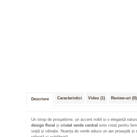
Distribuie
pe
Facebook
Caracteristici
Video
(1)
Review-uri
(0)
Descriere
Un strop de prospețime, un accent nobil și o eleganță natur
design floral
și
cristal verde central
este creat pentru feme
viață și vibrație. Nuanța de verde aduce un aer proaspăt și so
rafinată și echilibrată.