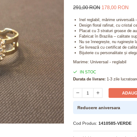
291,00 RON
178,00 RON
Inel reglabil, mărime universală –
Design floral rafinat, cu cristal c
Placat cu 3 straturi groase de a
Fabricat în Brazilia – calitate su
Nu se înnegrește, nu ruginește l
Se livrează cu certificat de calit
Bijuterie cu personalitate și eleg
Marime
:
Universal - reglabil
IN STOC
Durata de livrare:
1-3 zile lucratoar
ADAUG
Reducere aniversara
Cod Produs:
1410585-VERDE