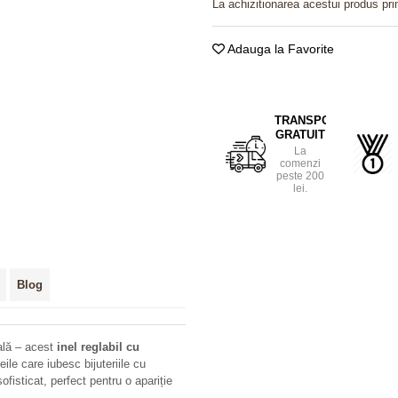
La achizitionarea acestui produs pri
Adauga la Favorite
TRANSPORT
GRATUIT
La
comenzi
peste 200
lei.
Blog
ală – acest
inel reglabil cu
ile care iubesc bijuteriile cu
fisticat, perfect pentru o apariție