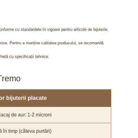
onforme cu standardele în vigoare pentru articole de bijuterie,
admise. Pentru a menține calitatea produsului, se recomandă
chetă cu specificații tehnice.
aTremo
r bijuterii placate
acaj de aur: 1-2 microni
ă în timp (câteva purtări)