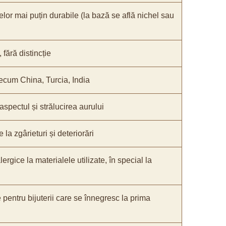
elor mai puțin durabile (la bază se află nichel sau
fără distincție
recum China, Turcia, India
 aspectul și strălucirea aurului
 la zgârieturi și deteriorări
lergice la materialele utilizate, în special la
e pentru bijuterii care se înnegresc la prima