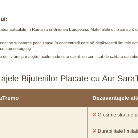
ui:
itatea aplicabile în România și Uniunea Europeană. Materialele utilizate sunt c
nu conține substanțe periculoase în concentrații care să depășească limitele 
ce sau detergenți.
 de livrare și însoțite, acolo unde este cazul, de certificat de calitate sau eti
ajele Bijuteriilor Placate cu Aur Sar
araTremo
Dezavantajele alto
✘
Grosime strat de pl
✘
Durabilitate limitat