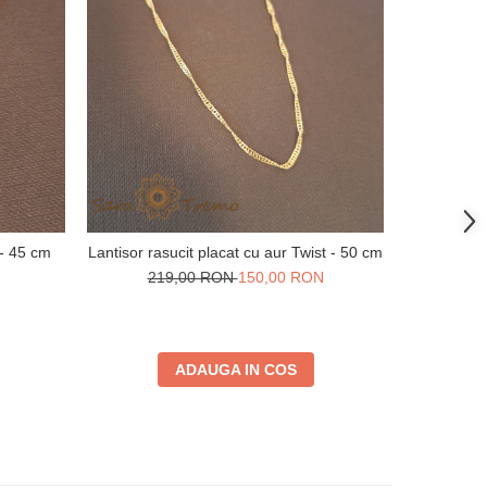
-36%
 - 45 cm
Lantisor rasucit placat cu aur Twist - 50 cm
Lantisor
219,00 RON
150,00 RON
24
ADAUGA IN COS