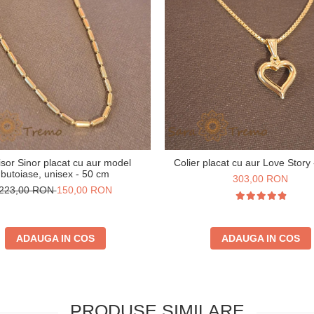
isor Sinor placat cu aur model
Colier placat cu aur Love Story
butoiase, unisex - 50 cm
303,00 RON
223,00 RON
150,00 RON
ADAUGA IN COS
ADAUGA IN COS
PRODUSE SIMILARE