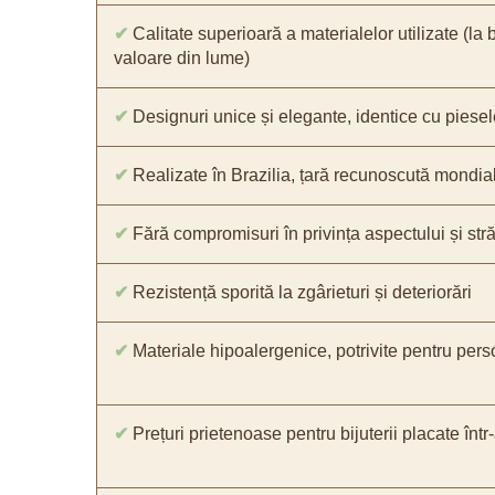
✔
Calitate superioară a materialelor utilizate (la 
valoare din lume)
✔
Designuri unice și elegante, identice cu piesel
✔
Realizate în Brazilia, țară recunoscută mondial 
✔
Fără compromisuri în privința aspectului și străl
✔
Rezistență sporită la zgârieturi și deteriorări
✔
Materiale hipoalergenice, potrivite pentru pers
✔
Prețuri prietenoase pentru bijuterii placate într