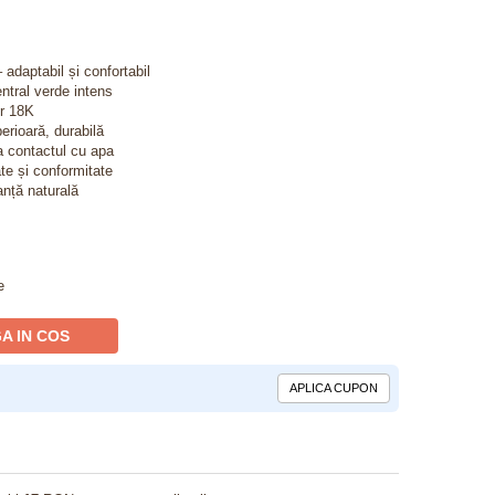
 adaptabil și confortabil
entral verde intens
ur 18K
perioară, durabilă
a contactul cu apa
ate și conformitate
anță naturală
e
A IN COS
APLICA CUPON