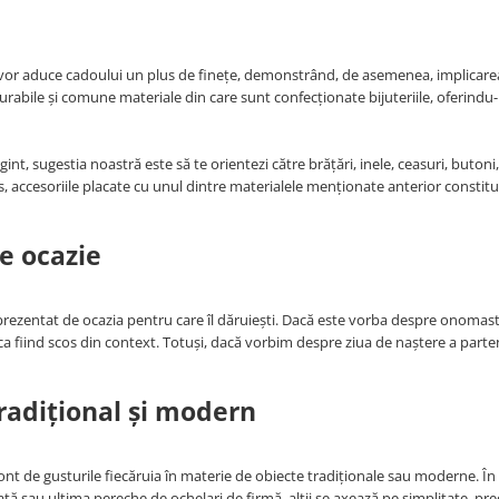
re vor aduce cadoului un plus de finețe, demonstrând, de asemenea, implicare
durabile și comune materiale din care sunt confecționate bijuteriile, oferindu
rgint, sugestia noastră este să te orientezi către brățări, inele, ceasuri, butoni,
, accesoriile placate cu unul dintre materialele menționate anterior constitu
.
de ocazie
reprezentat de ocazia pentru care îl dăruiești. Dacă este vorba despre onomas
ca fiind scos din context. Totuși, dacă vorbim despre ziua de naștere a parte
tradițional și modern
cont de gusturile fiecăruia în materie de obiecte tradiționale sau moderne. În
piață sau ultima pereche de ochelari de firmă, alții se axează pe simplitate, p