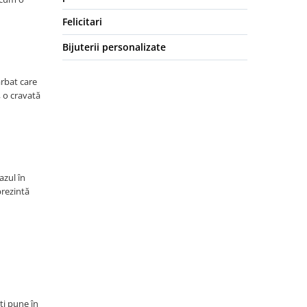
Felicitari
Bijuterii personalizate
ărbat care
, o cravată
azul în
prezintă
ți pune în