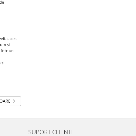
 de
evita acest
cum și
u într-un
 și
TOARE
SUPORT CLIENTI