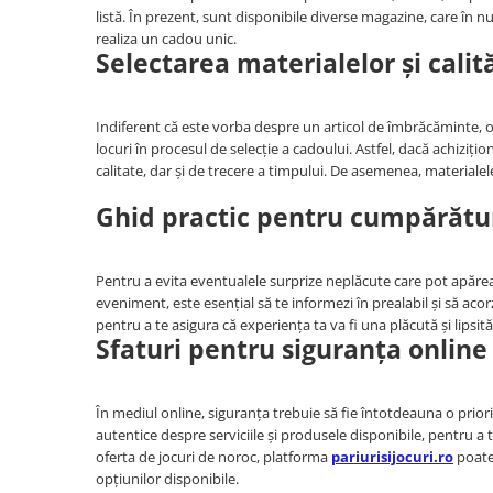
listă. În prezent, sunt disponibile diverse magazine, care în num
realiza un cadou unic.
Selectarea materialelor și calită
Indiferent că este vorba despre un articol de îmbrăcăminte, o 
locuri în procesul de selecție a cadoului. Astfel, dacă achiziți
calitate, dar și de trecere a timpului. De asemenea, materialele 
Ghid practic pentru cumpărătur
Pentru a evita eventualele surprize neplăcute care pot apărea
eveniment, este esențial să te informezi în prealabil și să aco
pentru a te asigura că experiența ta va fi una plăcută și lipsită
Sfaturi pentru siguranța online
În mediul online, siguranța trebuie să fie întotdeauna o priorit
autentice despre serviciile și produsele disponibile, pentru a 
oferta de jocuri de noroc, platforma
pariurisijocuri.ro
poate 
opțiunilor disponibile.