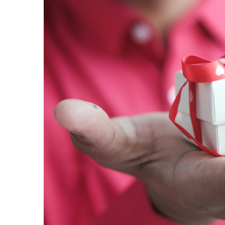
Verighete
Bijuterii pentru barbati
Inele
Lanturi
Bratari
Talismane
Verighete
Bijuterii din argint placate cu aur
24K