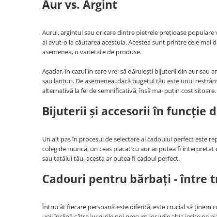
Aur vs. Argint
Aurul, argintul sau oricare dintre pietrele prețioase popula
ai avut-o la căutarea acestuia. Acestea sunt printre cele mai 
asemenea, o varietate de produse.
Așadar, în cazul în care vrei să dăruiești bijuterii din aur sau a
sau lanțuri. De asemenea, dacă bugetul tău este unul restrâns
alternativă la fel de semnificativă, însă mai puțin costisitoare
Bijuterii și accesorii în funcție 
Un alt pas în procesul de selectare al cadoului perfect este 
coleg de muncă, un ceas placat cu aur ar putea fi interpretat 
sau tatălui tău, acesta ar putea fi cadoul perfect.
Cadouri pentru bărbați - între 
Întrucât fiecare persoană este diferită, este crucial să ținem 
unii înclină către lucrurile noi precum jocurile abia ieșite pe 