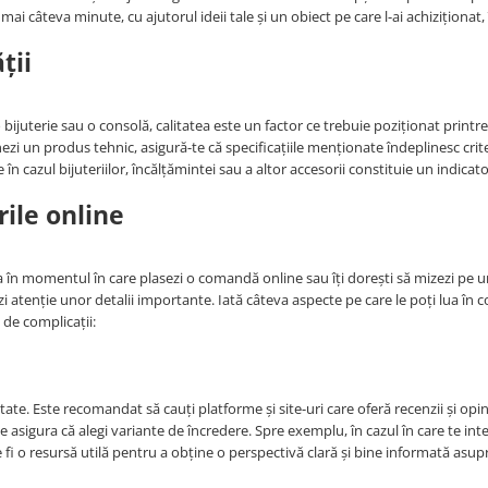
ai câteva minute, cu ajutorul ideii tale și un obiect pe care l-ai achiziționat, 
ții
bijuterie sau o consolă, calitatea este un factor ce trebuie poziționat printr
onezi un produs tehnic, asigură-te că specificațiile menționate îndeplinesc crite
în cazul bijuteriilor, încălțămintei sau a altor accesorii constituie un indicato
ile online
 în momentul în care plasezi o comandă online sau îți dorești să mizezi pe 
rzi atenție unor detalii importante. Iată câteva aspecte pe care le poți lua în 
 de complicații:
ate. Este recomandat să cauți platforme și site-uri care oferă recenzii și opin
te asigura că alegi variante de încredere. Spre exemplu, în cazul în care te in
fi o resursă utilă pentru a obține o perspectivă clară și bine informată asup