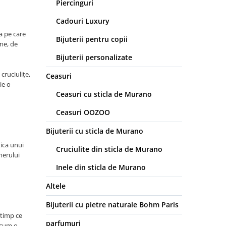
Piercinguri
Cadouri Luxury
a pe care
Bijuterii pentru copii
-ne, de
Bijuterii personalizate
 cruciulițe,
Ceasuri
ie o
Ceasuri cu sticla de Murano
Ceasuri OOZOO
Bijuterii cu sticla de Murano
tica unui
Cruciulite din sticla de Murano
nerului
Inele din sticla de Murano
Altele
Bijuterii cu pietre naturale Bohm Paris
 timp ce
parfumuri
recum o