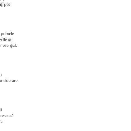
îți pot
e primele
riile de
r esențial.
un
considerare
ii
teresează
ra