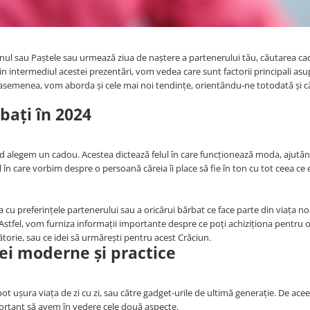
nul sau Paștele sau urmează ziua de naștere a partenerului tău, căutarea ca
in intermediul acestei prezentări, vom vedea care sunt factorii principali as
asemenea, vom aborda și cele mai noi tendințe, orientându-ne totodată și c
bați în 2024
ând alegem un cadou. Acestea dictează felul în care funcționează moda, ajutâ
ul în care vorbim despre o persoană căreia îi place să fie în ton cu tot ceea ce 
 preferințele partenerului sau a oricărui bărbat ce face parte din viața no
 Astfel, vom furniza informații importante despre ce poți achiziționa pentru 
ătorie, sau ce idei să urmărești pentru acest Crăciun.
dei moderne și practice
 pot ușura viața de zi cu zi, sau către gadget-urile de ultimă generație. De acee
ortant să avem în vedere cele două aspecte.