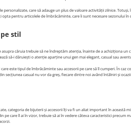
 personalizate, care să adauge un plus de valoare activității zilnice. Totuși, î
i opta pentru articolele de îmbrăcăminte, care îi sunt necesare sezonului în 
pe stil
le asupra căruia trebuie să ne îndreptăm atenția, înainte de a achiziționa un 
ează să-i dăruiești o atenție aparține unui gen mai elegant, casual sau avent
i care este tipul de îmbrăcăminte sau accesorii pe care să îl cumperi. În caz c
n secțiunea casual nu vor da greș, fiecare dintre noi având întâlniri și ocazii
e, categoria de bijuterii și accesorii îți va fi un aliat important în această m
n pe care îl ai în vizor, trebuie să ai în vedere câteva caracteristici precum m
acorzi.