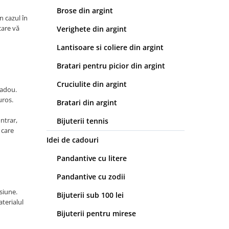
Brose din argint
n cazul în
care vă
Verighete din argint
Lantisoare si coliere din argint
Bratari pentru picior din argint
Cruciulite din argint
cadou.
uros.
Bratari din argint
ontrar,
Bijuterii tennis
 care
Idei de cadouri
Pandantive cu litere
Pandantive cu zodii
isiune.
Bijuterii sub 100 lei
aterialul
Bijuterii pentru mirese