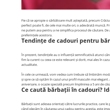
Fie că se apropie o sărbătoare mult așteptată, precum Crăciu
perfect poate fi, de cele mai multe ori, o adevărată muncă. Pr
ne putem axa pentru a ne simplifica procesul de căutare. De 
preferințele acestora.
Tendințe de cadouri pentru băr
În prezent, tendințele au o influență semnificativă atunci c
fim la curent cu ceea ce este relevant și dorit, mai ales în caz
actualitate.
În cele ce urmează, vom vedea cum trebuie să îmbinăm moda cu
și spre ce să optăm în cazul unui profil masculin mai elegant.
aniversare, o ocazie specială precum împlinirea a 5 ani de căs
Ce caută bărbații în cadouri? I
Bărbații sunt adesea orientați către lucrurile practice, care le
când plecăm în căutarea unui cadou pentru aceștia, este imp