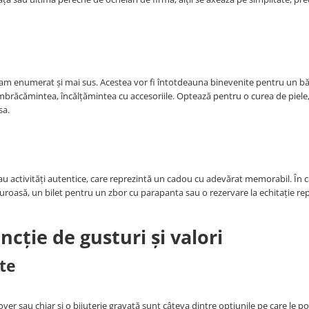
e le-am enumerat și mai sus. Acestea vor fi întotdeauna binevenite pentru un b
 îmbrăcămintea, încălțămintea cu accesoriile. Optează pentru o curea de piele
sa.
 activități autentice, care reprezintă un cadou cu adevărat memorabil. În c
nturoasă, un bilet pentru un zbor cu parapanta sau o rezervare la echitație re
ncție de gusturi și valori
te
over sau chiar și o bijuterie gravată sunt câteva dintre opțiunile pe care le po