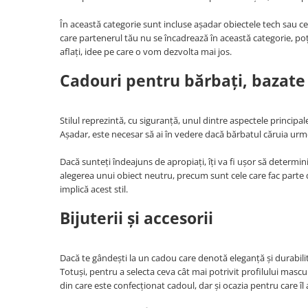
În această categorie sunt incluse așadar obiectele tech sau cele
care partenerul tău nu se încadrează în această categorie, poț
aflați, idee pe care o vom dezvolta mai jos.
Cadouri pentru bărbați, bazate 
Stilul reprezintă, cu siguranță, unul dintre aspectele principa
Așadar, este necesar să ai în vedere dacă bărbatul căruia urm
Dacă sunteți îndeajuns de apropiați, îți va fi ușor să determin
alegerea unui obiect neutru, precum sunt cele care fac parte di
implică acest stil.
Bijuterii și accesorii
Dacă te gândești la un cadou care denotă eleganță și durabilitat
Totuși, pentru a selecta ceva cât mai potrivit profilului masculi
din care este confecționat cadoul, dar și ocazia pentru care îl 