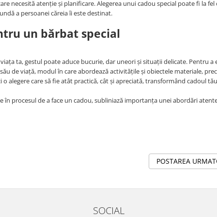
e necesită atenție și planificare. Alegerea unui cadou special poate fi la fel
fundă a persoanei căreia îi este destinat.
ntru un bărbat special
ața ta, gestul poate aduce bucurie, dar uneori și situații delicate. Pentru a 
l său de viață, modul în care abordează activitățile și obiectele materiale, pre
ci o alegere care să fie atât practică, cât și apreciată, transformând cadoul tă
 fie în procesul de a face un cadou, subliniază importanța unei abordări atente
POSTAREA URMA
SOCIAL