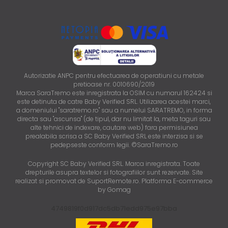
Autorizatie ANPC pentru efectuarea de operatiuni cu metale
pretioase nr. 0010690/2019
Marca SaraTremo este inregistrata la OSIM cu numarul 162424 si
este detinuta de catre Baby Verified SRL. Utilizarea acestei marci,
a domeniului "saratremo.ro" sau a numelui SARATREMO, in forma
directa sau "ascunsa" (de tipul, dar nu limitat la, meta taguri sau
alte tehnici de indexare, cautare web) fara permisiunea
prealabila scrisa a SC Baby Verified SRL este interzisa si se
pedepseste conform legii. ©SaraTremo.ro
Copyright SC Baby Verified SRL. Marca inregistrata. Toate
drepturile asupra textelor si fotografiilor sunt rezervate. Site
realizat si promovat de SuportRemote.ro.
Platforma E-commerce
by Gomag
4749819f0d917dc5db71edd975e97bba