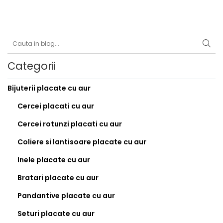
Inele
Lanturi
Bratari
Talismane
Verighete
Categorii
Bijuterii din argint placate cu aur
24K
Bijuterii placate cu aur
Cercei placati cu aur
Cercei rotunzi placati cu aur
Coliere si lantisoare placate cu aur
Inele placate cu aur
Bratari placate cu aur
Pandantive placate cu aur
Seturi placate cu aur