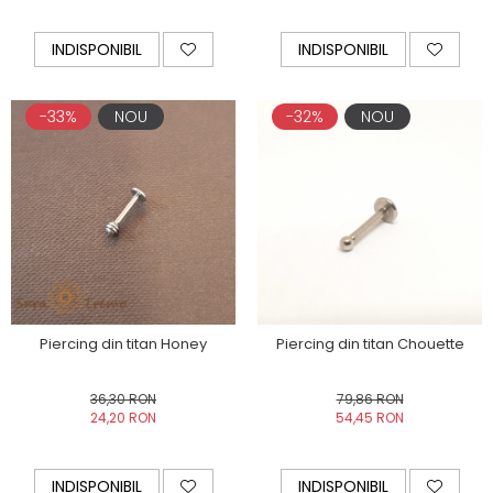
INDISPONIBIL
INDISPONIBIL
-33%
NOU
-32%
NOU
Piercing din titan Honey
Piercing din titan Chouette
36,30 RON
79,86 RON
24,20 RON
54,45 RON
INDISPONIBIL
INDISPONIBIL