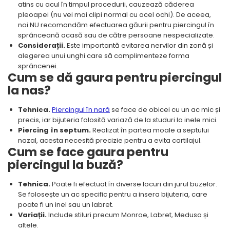
atins cu acul în timpul procedurii, cauzează căderea
pleoapei (nu vei mai clipi normal cu acel ochi). De aceea,
noi NU recomandăm efectuarea găurii pentru piercingul în
sprânceană acasă sau de către persoane nespecializate.
Considerații.
Este importantă evitarea nervilor din zonă și
alegerea unui unghi care să complimenteze forma
sprâncenei.
Cum se dă gaura pentru piercingul
la nas?
Tehnica.
Piercingul în nară
se face de obicei cu un ac mic și
precis, iar bijuteria folosită variază de la studuri la inele mici.
Piercing în septum.
Realizat în partea moale a septului
nazal, acesta necesită precizie pentru a evita cartilajul.
Cum se face gaura pentru
piercingul la buză?
Tehnica.
Poate fi efectuat în diverse locuri din jurul buzelor.
Se folosește un ac specific pentru a insera bijuteria, care
poate fi un inel sau un labret.
Variații.
Include stiluri precum Monroe, Labret, Medusa și
altele.