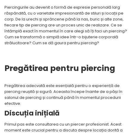
Piercingurile au devenit o formă de expresie personală larg
Inele
răspândită, cu o varietate impresionantă de stiluri și locații pe
Lanturi
corp. De la urechi și sprâncene până la nas, buric și alte zone,
Bratari
fiecare tip de piercing are un proces unic de realizare. Ce se
Talismane
întâmplă exact în momentul în care alegi să îți faci un piercing?
Verighete
Cum se transformă o simplă idee într-o bijuterie corporală
strălucitoare? Cum se dă gaura pentru piercing?
Bijuterii din argint placate cu aur
24K
Pregătirea pentru piercing
Pregătirea adecvată este esențială pentru o experiență de
piercing reușită și sigură. Aceasta începe înainte de a păși în
salonul de piercing și continuă până în momentul procedurii
efective.
Discuția inițială
Primul pas este consultarea cu un piercer profesionist. Acest
moment este crucial pentru a discuta despre locația dorită a