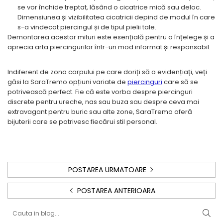
se vor închide treptat, lăsând o cicatrice mică sau deloc.
Dimensiunea și vizibilitatea cicatricii depind de modul în care
s-a vindecat piercingul și de tipul pielii tale.
Demontarea acestor mituri este esențială pentru a înțelege și a
aprecia arta piercingurilor într-un mod informat și responsabil.
Indiferent de zona corpului pe care doriți să o evidențiați, veți
găsi la SaraTremo opțiuni variate de
piercinguri
care să se
potrivească perfect. Fie că este vorba despre piercinguri
discrete pentru ureche, nas sau buza sau despre ceva mai
extravagant pentru buric sau alte zone, SaraTremo oferă
bijuterii care se potrivesc fiecărui stil personal.
POSTAREA URMATOARE
POSTAREA ANTERIOARA