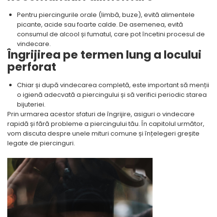
Pentru piercingurile orale (limbă, buze), evită alimentele
picante, acide sau foarte calde. De asemenea, evită
consumul de alcool și fumatul, care pot încetini procesul de
vindecare.
Îngrijirea pe termen lung a locului
perforat
Chiar și după vindecarea completă, este important să menții
o igienă adecvată a piercingului și să verifici periodic starea
bijuteriei.
Prin urmarea acestor sfaturi de îngrijire, asiguri o vindecare
rapidă și fără probleme a piercingului tău. În capitolul următor,
vom discuta despre unele mituri comune și înțelegeri greșite
legate de piercinguri.