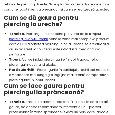
tehnici de piercing diferite. Să explorăm câteva dintre cele mai
comune locații pentru piercinguri și cum se realizează acestea!
Cum se dă gaura pentru
piercing la ureche?
Tehnica.
Piercingurile la ureche pot varia de la simplul
piercing în lobul urechii
până la zone mai complexe precum
cartilajul. Majoritatea piercingurilor la ureche se efectuează
cu un ac steril, iar bijuteria este introdusă imediat după
perforare.
Tipuri.
Aici se includ piercingurile în lobi, tragus, helix,
piercingul industrial și altele.
Particularități.
Piercingurile în cartilajul urechii pot necesita
o vindecare mai lungă și o îngrijire mai atentă comparativ cu
piercingurile în lobul urechii.
Cum se face gaura pentru
piercingul la sprânceană?
Tehnica.
Trebuie o atenție deosebită la locul în care se dă
gaura, de aceea recomandăm intervenția unui piercer
profesionist. În zona sprâncenei există un nerv care, dacă e