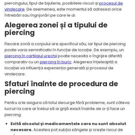
piercingului, tipul de bijuterie, posibilele riscuri și
procesul de
vindecare
. De asemenea, este momentul să adresezi orice
întrebări sau îngrijorări pe care le ai.
Alegerea zonei și a tipului de
piercing
Fiecare zonă a corpului are specificul său, iar tipul de piercing
poate varia semnificativ în funcție de locație. De exemplu, un
piercing în cartilajul urechii
poate necesita o îngrijire diferită
comparativ cu un
piercing în buric
. Alegerea înțeleaptă a
locației va influența experiența generală și procesul de
vindecare.
Sfaturi înainte de procedura de
piercing
Pentru a te asigura că totul decurge fără probleme, sunt câteva
lucruri la care ar trebui să ai grijă exact înainte de a-ți face un
piercing:
Evită alcoolul și medicamentele care nu sunt absolut
necesare.
Acestea pot subția sângele și crește riscul de