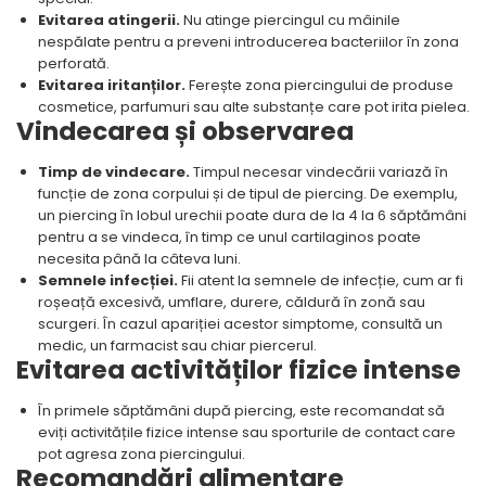
Evitarea atingerii.
Nu atinge piercingul cu mâinile
nespălate pentru a preveni introducerea bacteriilor în zona
perforată.
Evitarea iritanților.
Ferește zona piercingului de produse
cosmetice, parfumuri sau alte substanțe care pot irita pielea.
Vindecarea și observarea
Timp de vindecare.
Timpul necesar vindecării variază în
funcție de zona corpului și de tipul de piercing. De exemplu,
un piercing în lobul urechii poate dura de la 4 la 6 săptămâni
pentru a se vindeca, în timp ce unul cartilaginos poate
necesita până la câteva luni.
Semnele infecției.
Fii atent la semnele de infecție, cum ar fi
roșeață excesivă, umflare, durere, căldură în zonă sau
scurgeri. În cazul apariției acestor simptome, consultă un
medic, un farmacist sau chiar piercerul.
Evitarea activităților fizice intense
În primele săptămâni după piercing, este recomandat să
eviți activitățile fizice intense sau sporturile de contact care
pot agresa zona piercingului.
Recomandări alimentare