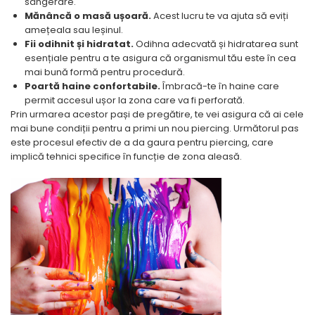
sângerare.
Mănâncă o masă ușoară.
Acest lucru te va ajuta să eviți
amețeala sau leșinul.
Fii odihnit și hidratat.
Odihna adecvată și hidratarea sunt
esențiale pentru a te asigura că organismul tău este în cea
mai bună formă pentru procedură.
Poartă haine confortabile.
Îmbracă-te în haine care
permit accesul ușor la zona care va fi perforată.
Prin urmarea acestor pași de pregătire, te vei asigura că ai cele
mai bune condiții pentru a primi un nou piercing. Următorul pas
este procesul efectiv de a da gaura pentru piercing, care
implică tehnici specifice în funcție de zona aleasă.