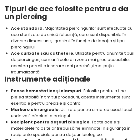
Tipuri de ace folosite pentru a da
un piercing
Ace standard.
Majoritatea piercingurilor sunt efectuate cu
ace sterilizate de unică folosință, care sunt disponibile în
diverse dimensiuni și grosimi, în funcție de locația și tipul
piercingului.
Ace curbate sau cathetere.
Utilizate pentru anumite tipuri
de piercinguri, cum ar fi cele din zone mai greu accesibile,
acestea permit o inserare mai precisă și mai puțin
traumatizantă.
Instrumente adiționale
Pense hemostatice și clampuri.
Folosite pentru a ține
pielea stabilă în timpul procedurii, aceste instrumente sunt
esențiale pentru precizie și control.
Markere chirurgicale.
Utilizate pentru a marca exact locul
unde va fi efectuat piercingul.
Recipient pentru deșeuri biologice.
Toate acele și
materialele folosite ar trebui să fie eliminate în siguranță în
recipiente speciale pentru deșeuri biologice.