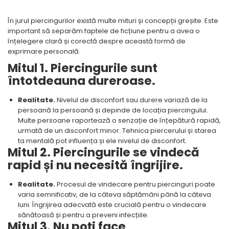
În jurul piercingurilor există multe mituri și concepții greșite. Este
important să separăm faptele de ficțiune pentru a avea o
înțelegere clară și corectă despre această formă de
exprimare personală.
Mitul 1. Piercingurile sunt
întotdeauna dureroase.
Realitate.
Nivelul de disconfort sau durere variază de la
persoană la persoană și depinde de locația piercingului.
Multe persoane raportează o senzație de înțepătură rapidă,
urmată de un disconfort minor. Tehnica piercerului și starea
ta mentală pot influența și ele nivelul de disconfort.
Mitul 2. Piercingurile se vindecă
rapid și nu necesită îngrijire.
Realitate.
Procesul de vindecare pentru piercinguri poate
varia semnificativ, de la câteva săptămâni până la câteva
luni. Îngrijirea adecvată este crucială pentru o vindecare
sănătoasă și pentru a preveni infecțiile.
Mitul 3. Nu poți face