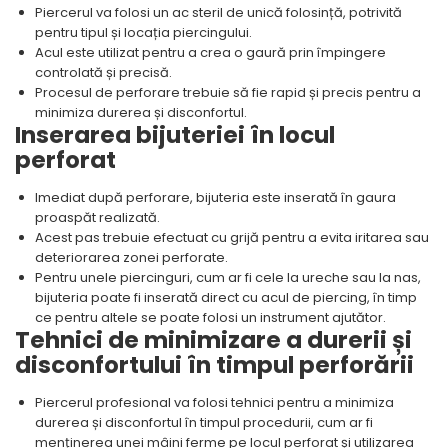
Piercerul va folosi un ac steril de unică folosință, potrivită
pentru tipul și locația piercingului.
Acul este utilizat pentru a crea o gaură prin împingere
controlată și precisă.
Procesul de perforare trebuie să fie rapid și precis pentru a
minimiza durerea și disconfortul.
Inserarea bijuteriei în locul
perforat
Imediat după perforare, bijuteria este inserată în gaura
proaspăt realizată.
Acest pas trebuie efectuat cu grijă pentru a evita iritarea sau
deteriorarea zonei perforate.
Pentru unele piercinguri, cum ar fi cele la ureche sau la nas,
bijuteria poate fi inserată direct cu acul de piercing, în timp
ce pentru altele se poate folosi un instrument ajutător.
Tehnici de minimizare a durerii și
disconfortului în timpul perforării
Piercerul profesional va folosi tehnici pentru a minimiza
durerea și disconfortul în timpul procedurii, cum ar fi
menținerea unei mâini ferme pe locul perforat și utilizarea