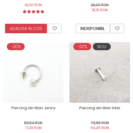
41,00 RON
36,30 RON
18,15 RON
ADAUGA IN COS
INDISPONIBIL
-20%
-32%
NOU
Piercing din titan Jenny
Piercing din titan Inter
89,54 RON
79,86 RON
71,39 RON
54,45 RON