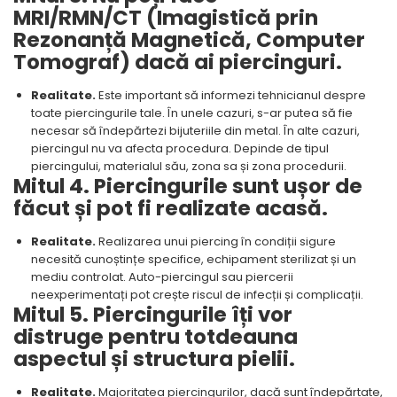
MRI/RMN/CT (Imagistică prin
Rezonanță Magnetică, Computer
Tomograf) dacă ai piercinguri.
Realitate.
Este important să informezi tehnicianul despre
toate piercingurile tale. În unele cazuri, s-ar putea să fie
necesar să îndepărtezi bijuteriile din metal. În alte cazuri,
piercingul nu va afecta procedura. Depinde de tipul
piercingului, materialul său, zona sa și zona procedurii.
Mitul 4. Piercingurile sunt ușor de
făcut și pot fi realizate acasă.
Realitate.
Realizarea unui piercing în condiții sigure
necesită cunoștințe specifice, echipament sterilizat și un
mediu controlat. Auto-piercingul sau piercerii
neexperimentați pot crește riscul de infecții și complicații.
Mitul 5. Piercingurile îți vor
distruge pentru totdeauna
aspectul și structura pielii.
Realitate.
Majoritatea piercingurilor, dacă sunt îndepărtate,