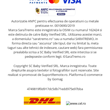
Autorizatie ANPC pentru efectuarea de operatiuni cu metale
pretioase nr. 0010690/2019
Marca SaraTremo este inregistrata la OSIM cu numarul 162424 si
este detinuta de catre Baby Verified SRL. Utilizarea acestei marci,
a domeniului "saratremo.ro" sau a numelui SARATREMO, in
forma directa sau "ascunsa" (de tipul, dar nu limitat la, meta
taguri sau alte tehnici de indexare, cautare web) fara permisiunea
prealabila scrisa a SC Baby Verified SRL este interzisa si se
pedepseste conform legii. ©SaraTremo.ro
Copyright SC Baby Verified SRL. Marca inregistrata. Toate
drepturile asupra textelor si fotografiilor sunt rezervate. Site
realizat si promovat de SuportRemote.ro.
Platforma E-commerce
by Gomag
4749819f0d917dc5db71edd975e97bba
Livrare oriunde in Europa in 2 zile prin DHL Express