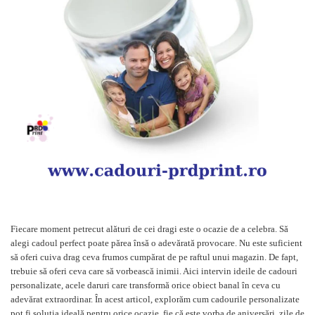
Verighete
Bijuterii pentru barbati
Inele
Lanturi
Bratari
Talismane
Verighete
Bijuterii din argint placate cu aur
24K
Fiecare moment petrecut alături de cei dragi este o ocazie de a celebra. Să
alegi cadoul perfect poate părea însă o adevărată provocare. Nu este suficient
să oferi cuiva drag ceva frumos cumpărat de pe raftul unui magazin. De fapt,
trebuie să oferi ceva care să vorbească inimii. Aici intervin ideile de cadouri
personalizate, acele daruri care transformă orice obiect banal în ceva cu
adevărat extraordinar. În acest articol, explorăm cum cadourile personalizate
pot fi soluția ideală pentru orice ocazie, fie că este vorba de aniversări, zile de