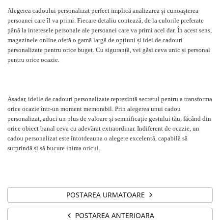
Alegerea cadoului personalizat perfect implică analizarea și cunoașterea
persoanei care îl va primi. Fiecare detaliu contează, de la culorile preferate
până la interesele personale ale persoanei care va primi acel dar. În acest sens,
magazinele online oferă o gamă largă de opțiuni și idei de cadouri
personalizate pentru orice buget. Cu siguranță, vei găsi ceva unic și personal
pentru orice ocazie.
Așadar, ideile de cadouri personalizate reprezintă secretul pentru a transforma
orice ocazie într-un moment memorabil. Prin alegerea unui cadou
personalizat, aduci un plus de valoare și semnificație gestului tău, făcând din
orice obiect banal ceva cu adevărat extraordinar. Indiferent de ocazie, un
cadou personalizat este întotdeauna o alegere excelentă, capabilă să
surprindă și să bucure inima oricui.
POSTAREA URMATOARE
POSTAREA ANTERIOARA