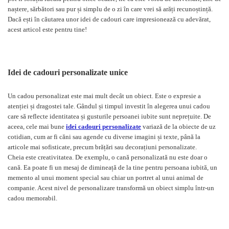
naștere, sărbători sau pur și simplu de o zi în care vrei să arăți recunoștință.
Dacă ești în căutarea unor idei de cadouri care impresionează cu adevărat,
acest articol este pentru tine!
Idei de cadouri personalizate unice
Un cadou personalizat este mai mult decât un obiect. Este o expresie a
atenției și dragostei tale. Gândul și timpul investit în alegerea unui cadou
care să reflecte identitatea și gusturile persoanei iubite sunt neprețuite. De
aceea, cele mai bune
idei cadouri personalizate
variază de la obiecte de uz
cotidian, cum ar fi căni sau agende cu diverse imagini și texte, până la
articole mai sofisticate, precum brățări sau decorațiuni personalizate.
Cheia este creativitatea. De exemplu, o cană personalizată nu este doar o
cană. Ea poate fi un mesaj de dimineață de la tine pentru persoana iubită, un
memento al unui moment special sau chiar un portret al unui animal de
companie. Acest nivel de personalizare transformă un obiect simplu într-un
cadou memorabil.