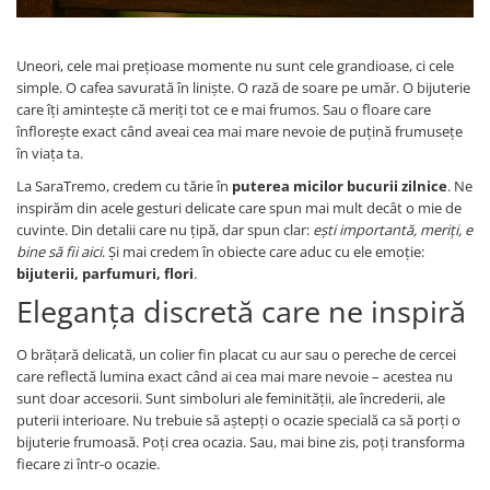
Uneori, cele mai prețioase momente nu sunt cele grandioase, ci cele
simple. O cafea savurată în liniște. O rază de soare pe umăr. O bijuterie
care îți amintește că meriți tot ce e mai frumos. Sau o floare care
înflorește exact când aveai cea mai mare nevoie de puțină frumusețe
în viața ta.
La SaraTremo, credem cu tărie în
puterea micilor bucurii zilnice
. Ne
inspirăm din acele gesturi delicate care spun mai mult decât o mie de
cuvinte. Din detalii care nu țipă, dar spun clar:
ești importantă, meriți, e
bine să fii aici
. Și mai credem în obiecte care aduc cu ele emoție:
bijuterii, parfumuri, flori
.
Eleganța discretă care ne inspiră
O brățară delicată, un colier fin placat cu aur sau o pereche de cercei
care reflectă lumina exact când ai cea mai mare nevoie – acestea nu
sunt doar accesorii. Sunt simboluri ale feminității, ale încrederii, ale
puterii interioare. Nu trebuie să aștepți o ocazie specială ca să porți o
bijuterie frumoasă. Poți crea ocazia. Sau, mai bine zis, poți transforma
fiecare zi într-o ocazie.