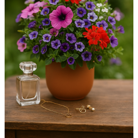
Verighete
Bijuterii pentru barbati
Inele
Lanturi
Bratari
Talismane
Verighete
Bijuterii din argint placate cu aur
24K