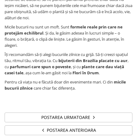
ieșim nicăieri, să ne punem bijuteriile cele mai frumoase chiar dacă ziua
pare obișnuită, să udăm o plantă și să ne bucurăm că e încă acolo, vie,
alături de noi.
Micile bucurii nu sunt un moft. Sunt
formele reale prin care ne
protejăm echilibrul
. Și da, le găsim adesea în lucruri simple – o
floare, o brățară, o clipă de liniște. Le găsim în gesturi, în atenție, în
alegeri.
Îți recomandăm să-ți alegi bucuriile zilnice cu grijă. Să-ți creezi spațiul
tău, ritmul tău, vibrația ta. Cu
bijuterii din Brazilia placate cu aur
,
cu
parfumuri care spun o poveste
, și cu
plante care dau viață
casei tale
, așa cum le-am găsit noi la
Flori în Drum
.
Pentru că viața nu e făcută doar din evenimente mari. Ci din
micile
bucurii zilnice
care chiar fac diferența.
POSTAREA URMATOARE
POSTAREA ANTERIOARA