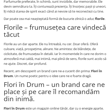
Parfumurile preferate, în schimb, sunt invizibile, dar memorabile. Ele
devin semnătura ta. Îți conturează prezența. Îți însoțesc pașii și uneori,
îți ridică starea de spirit exact când ai nevoie să te reconectezi cu tine.
Dar poate cea mai neașteptată formă de bucurie zilnică o aduc
florile
.
Florile – frumusețea care vindecă
tăcut
Florile au un dar aparte. Ele nu întreabă, nu cer. Doar oferă. Oferă
culoare, viață, prospețime, alinare. Ne amintesc de blândețe, de
ciclicitate, de frumusețea în detalii. Iar în momentele în care ne dorim o
atmosferă mai caldă, mai intimă, mai plină de sens, florile sunt acolo să
ne ajute. Discret, dar profund.
Recent, am descoperit un brand care ne-a cucerit din prima:
Flori în
Drum
. Un nume poetic pentru o idee care ne e foarte dragă.
Flori în Drum – un brand care ne
place și pe care îl recomandăm
din inimă.
Flori în Drum
este un magazin online tânăr, dar cu o energie aparte.