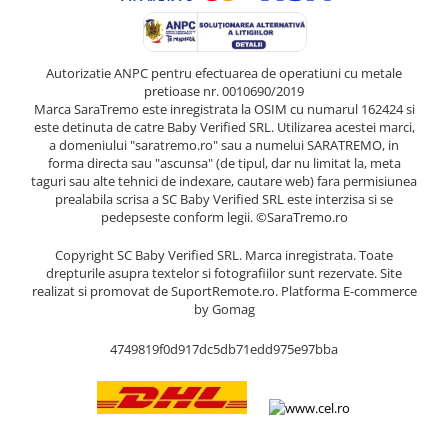
Autorizatie ANPC pentru efectuarea de operatiuni cu metale
pretioase nr. 0010690/2019
Marca SaraTremo este inregistrata la OSIM cu numarul 162424 si
este detinuta de catre Baby Verified SRL. Utilizarea acestei marci,
a domeniului "saratremo.ro" sau a numelui SARATREMO, in
forma directa sau "ascunsa" (de tipul, dar nu limitat la, meta
taguri sau alte tehnici de indexare, cautare web) fara permisiunea
prealabila scrisa a SC Baby Verified SRL este interzisa si se
pedepseste conform legii. ©SaraTremo.ro
Copyright SC Baby Verified SRL. Marca inregistrata. Toate
drepturile asupra textelor si fotografiilor sunt rezervate. Site
realizat si promovat de SuportRemote.ro.
Platforma E-commerce
by Gomag
4749819f0d917dc5db71edd975e97bba
Livrare oriunde in Europa in 2 zile prin DHL Express