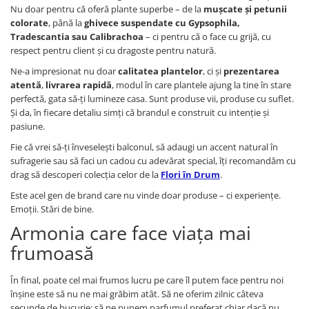
Nu doar pentru că oferă plante superbe – de la
mușcate și petunii
colorate
, până la
ghivece suspendate cu Gypsophila,
Tradescantia sau Calibrachoa
– ci pentru că o face cu grijă, cu
respect pentru client și cu dragoste pentru natură.
Ne-a impresionat nu doar
calitatea plantelor
, ci și
prezentarea
atentă
,
livrarea rapidă
, modul în care plantele ajung la tine în stare
perfectă, gata să-ți lumineze casa. Sunt produse vii, produse cu suflet.
Și da, în fiecare detaliu simți că brandul e construit cu intenție și
pasiune.
Fie că vrei să-ți înveselești balconul, să adaugi un accent natural în
sufragerie sau să faci un cadou cu adevărat special, îți recomandăm cu
drag să descoperi colecția celor de la
Flori în Drum
.
Este acel gen de brand care nu vinde doar produse – ci experiențe.
Emoții. Stări de bine.
Armonia care face viața mai
frumoasă
În final, poate cel mai frumos lucru pe care îl putem face pentru noi
înșine este să nu ne mai grăbim atât. Să ne oferim zilnic câteva
secunde de bucurie: să ne punem parfumul preferat chiar dacă nu