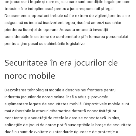
ce jocuri sunt legale și care nu, sau care sunt condițiile legale pe care
trebuie să le îndeplinească pentru a juca responsabil și legal.
De asemenea, operatorii trebuie să fie extrem de vigilenți pentru a se
asigura că nu încalcă inadvertent legea, riscând amenzi sau chiar
pierderea licenței de operare. Aceasta necesită investiții
considerabile în sisteme de conformitate și în formarea personalului
pentru a ține pasul cu schimbările legislative.
Securitatea în era jocurilor de
noroc mobile
Dezvoltarea tehnologiei mobile a deschis noi frontiere pentru
industria jocurilor de noroc online, însă a adus și provocări
suplimentare legate de securitatea mobilă. Dispozitivele mobile sunt
mai vulnerabile la atacuri cibernetice datorită conectivității lor
constante și a varietății de rețele la care se conectează. În plus,
aplicațiile de jocuri de noroc pot fi susceptibile la breșe de securitate
dacă nu sunt dezvoltate cu standarde riguroase de protecție a