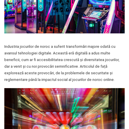
Verighete
Bijuterii pentru barbati
Inele
Lanturi
Bratari
Talismane
Verighete
Industria jocurilor de noroc a suferit transformări majore odată cu
avansul tehnologiei digitale. Această eră digitală a adus multe
Bijuterii din argint placate cu aur
24K
beneficii, cum ar fi accesibilitatea crescută și diversitatea jocurilor,
dar a venit și cu noi provocări semnificative. Articolul de față
explorează aceste provocări, de la problemele de securitate și
reglementare până la impactul social al jocurilor de noroc online.