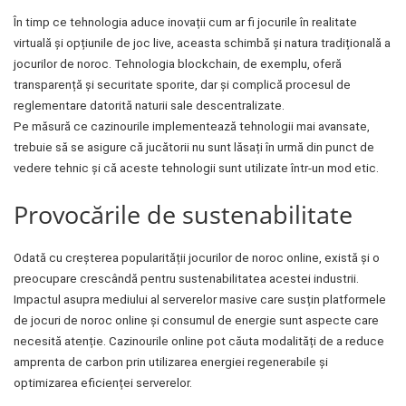
În timp ce tehnologia aduce inovații cum ar fi jocurile în realitate
virtuală și opțiunile de joc live, aceasta schimbă și natura tradițională a
jocurilor de noroc. Tehnologia blockchain, de exemplu, oferă
transparență și securitate sporite, dar și complică procesul de
reglementare datorită naturii sale descentralizate.
Pe măsură ce cazinourile implementează tehnologii mai avansate,
trebuie să se asigure că jucătorii nu sunt lăsați în urmă din punct de
vedere tehnic și că aceste tehnologii sunt utilizate într-un mod etic.
Provocările de sustenabilitate
Odată cu creșterea popularității jocurilor de noroc online, există și o
preocupare crescândă pentru sustenabilitatea acestei industrii.
Impactul asupra mediului al serverelor masive care susțin platformele
de jocuri de noroc online și consumul de energie sunt aspecte care
necesită atenție. Cazinourile online pot căuta modalități de a reduce
amprenta de carbon prin utilizarea energiei regenerabile și
optimizarea eficienței serverelor.