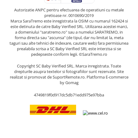
Autorizatie ANPC pentru efectuarea de operatiuni cu metale
pretioase nr. 0010690/2019
Marca SaraTremo este inregistrata la OSIM cu numarul 162424 si
este detinuta de catre Baby Verified SRL. Utilizarea acestei marci,
a domeniului "saratremo.ro" sau a numelui SARATREMO, in
forma directa sau "ascunsa" (de tipul, dar nu limitat la, meta
taguri sau alte tehnici de indexare, cautare web) fara permisiunea
prealabila scrisa a SC Baby Verified SRL este interzisa si se
pedepseste conform legii. ©SaraTremo.ro
Copyright SC Baby Verified SRL. Marca inregistrata. Toate
drepturile asupra textelor si fotografiilor sunt rezervate. Site
realizat si promovat de SuportRemote.ro.
Platforma E-commerce
by Gomag
4749819f0d917dc5db71edd975e97bba
Livrare oriunde in Europa in 2 zile prin DHL Express