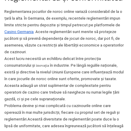
Reglementarea jocurilor de noroc online variază considerabil de la o
țară la alta. În Germania, de exemplu, recentele reglementări impun
limite stricte pentru depozite și timpul petrecut pe platformele de
Casino Germania
. Aceste reglementări sunt menite să protejeze
jucătorii și să prevină dependența de jocuri de noroc, dar pot fi, de
asemenea, văzute ca restricții ale libertății economice a operatorilor
de cazinouri.
Acest lucru necesită un echilibru delicat între protecția
consumatorului și
inovația
în industrie. Pe lângă regulile naționale,
există și directive la nivelul Uniunii Europene care influențează modul
în care jocurile de noroc online sunt oferite, promovate și taxate.
Aceasta adaugă un strat suplimentar de complexitate pentru
operatorii de cazino care trebuie să navigheze nu numai legile țării
gazdă, ci și pe cele supranaționale.
Problema devine și mai complicată cu cazinourile online care
operează în mai multe jurisdicții, fiecare cu propriul set de reguli și
reglementări.Această diversitate de reglementări poate duce la o
lipsă de uniformitate, care adesea îngreunează jucătorii să înțeleagă