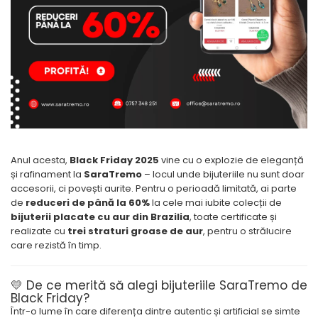
Inele
Lanturi
Bratari
Talismane
Verighete
Bijuterii din argint placate cu aur
24K
Anul acesta,
Black Friday 2025
vine cu o explozie de eleganță
și rafinament la
SaraTremo
– locul unde bijuteriile nu sunt doar
accesorii, ci povești aurite. Pentru o perioadă limitată, ai parte
de
reduceri de până la 60%
la cele mai iubite colecții de
bijuterii placate cu aur din Brazilia
, toate certificate și
realizate cu
trei straturi groase de aur
, pentru o strălucire
care rezistă în timp.
💛 De ce merită să alegi bijuteriile SaraTremo de
Black Friday?
Într-o lume în care diferența dintre autentic și artificial se simte