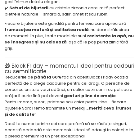
gest într-un detaliu elegant.
✔️
Seturi de bijuterii
cu cristale zirconia care imită perfect
pietrele naturale – smarald, safir, ametist sau rubin.
Fiecare bijuterie este gândită pentru femeia care apreciază
frumusețea matură și calitatea reală
, nu doar strălucirea
de moment. În plus, toate modelele sunt
rezistente la apă, nu
se înnegresc și nu oxidează
, așa că le poți purta zilnic fără
griji.
🎁 Black Friday – momentul ideal pentru cadouri
cu semnificație
Reducerile de
până la 60%
fac din acest Black Friday ocazia
perfectă de a alege cadourile pentru cei dragi. O pereche de
cercei cu cristale verzi adânci, un colier cu zirconii roz pal sau o
brățară aurie fină pot deveni
gesturi pline de emoție
.
Pentru mame, surori, prietene sau chiar pentru tine – fiecare
bijuterie SaraTremo transmite un mesaj:
„meriti ceva frumos
și de calitate”
.
Dacă te numeri printre cei care preferă să se răsfețe singuri,
această perioadă este momentul ideal să adaugi în colecția ta
o piesă premium la un preț excepțional.