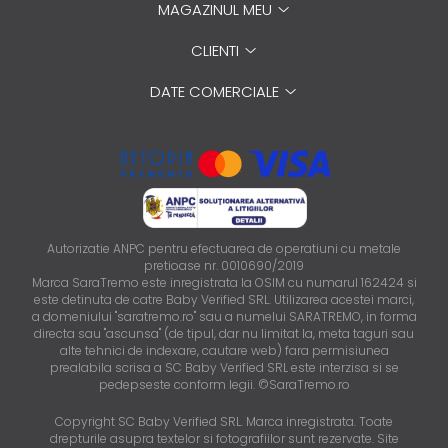
MAGAZINUL MEU
CLIENTI
DATE COMERCIALE
Autorizatie ANPC pentru efectuarea de operatiuni cu metale
pretioase nr. 0010690/2019
Marca SaraTremo este inregistrata la OSIM cu numarul 162424 si
este detinuta de catre Baby Verified SRL. Utilizarea acestei marci,
a domeniului "saratremo.ro" sau a numelui SARATREMO, in forma
directa sau "ascunsa" (de tipul, dar nu limitat la, meta taguri sau
alte tehnici de indexare, cautare web) fara permisiunea
prealabila scrisa a SC Baby Verified SRL este interzisa si se
pedepseste conform legii. ©SaraTremo.ro
Copyright SC Baby Verified SRL. Marca inregistrata. Toate
drepturile asupra textelor si fotografiilor sunt rezervate. Site