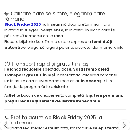
💎 Calitate care se simte, eleganță care
rămâne
Black Friday 2025
nu înseamnă doar prețuri mici – ci o
invitație la
alegeri conștiente
, la investiții în piese care își
păstrează farmecul ani la rând.
Fiecare bijuterie SaraTremo este o expresie a
feminității
autentice
: elegantă, sigură pe sine, discretă, dar memorabilă.
📦 Transport rapid și gratuit în Iași
Pe lângă reducerile spectaculoase,
SaraTremo oferă
transport gratuit în Iași
, indiferent de valoarea comenzii –
iar în multe cazuri, livrarea se face chiar
în aceeași zi
, în
funcție de programările existente.
Astfel, te bucuri de o experiență completă:
bijuterii premium,
prețuri reduse și servicii de livrare impecabile
.
📞 Profită acum de Black Friday 2025 la
SaraTremo!
Perioada reducerilor este limitată, iar stocurile se epuizează