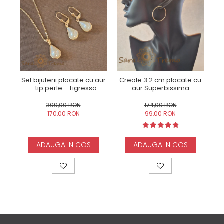
Set bijuterii placate cu aur
Creole 3.2 cm placate cu
Cr
- tip perle - Tigressa
aur Superbissima
309,00 RON
174,00 RON
170,00 RON
99,00 RON
ADAUGA IN COS
ADAUGA IN COS