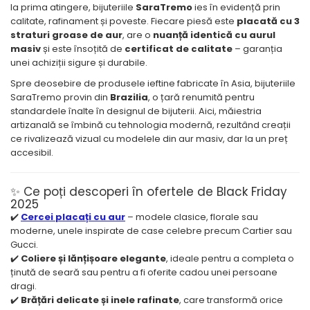
la prima atingere, bijuteriile
SaraTremo
ies în evidență prin
calitate, rafinament și poveste. Fiecare piesă este
placată cu 3
straturi groase de aur
, are o
nuanță identică cu aurul
masiv
și este însoțită de
certificat de calitate
– garanția
unei achiziții sigure și durabile.
Spre deosebire de produsele ieftine fabricate în Asia, bijuteriile
SaraTremo provin din
Brazilia
, o țară renumită pentru
standardele înalte în designul de bijuterii. Aici, măiestria
artizanală se îmbină cu tehnologia modernă, rezultând creații
ce rivalizează vizual cu modelele din aur masiv, dar la un preț
accesibil.
✨ Ce poți descoperi în ofertele de Black Friday
2025
✔️
Cercei placați cu aur
– modele clasice, florale sau
moderne, unele inspirate de case celebre precum Cartier sau
Gucci.
✔️
Coliere și lănțișoare elegante
, ideale pentru a completa o
ținută de seară sau pentru a fi oferite cadou unei persoane
dragi.
✔️
Brățări delicate și inele rafinate
, care transformă orice