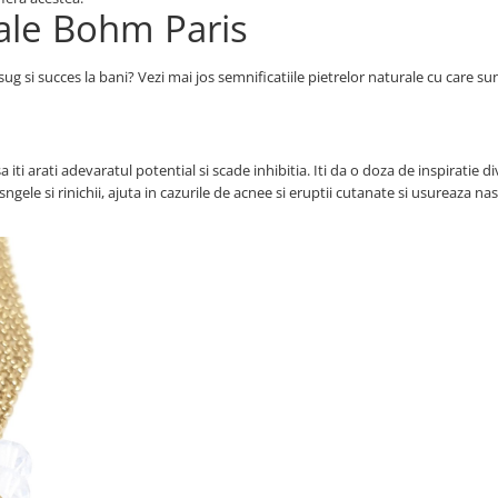
rale Bohm Paris
lsug si succes la bani? Vezi mai jos semnificatiile pietrelor naturale cu care su
iti arati adevaratul potential si scade inhibitia. Iti da o doza de inspiratie di
sngele si rinichii, ajuta in cazurile de acnee si eruptii cutanate si usureaza na