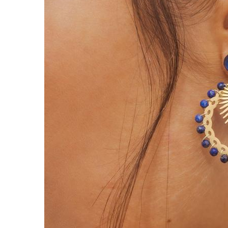
Verighete
Bijuterii pentru barbati
Inele
Lanturi
Bratari
Talismane
Verighete
Bijuterii din argint placate cu aur
24K