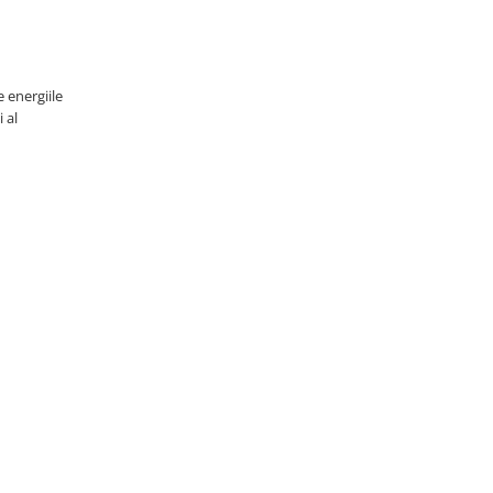
e energiile
 al