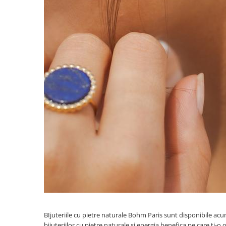
BIjuteriile cu pietre naturale Bohm Paris sunt disponibile acu
bijuteriilor cu pietre naturale si energia benefica pe care ti-o 