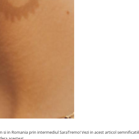
m si in Romania prin intermediul SaraTremo! Vezi in acest articol semnificatii
ofera acestea!