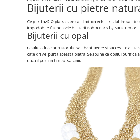
Bijuterii cu pietre natu
Ce porti azi? O piatra care sa iti aduca echilibru, iubire sau be
impodobite frumoasele bijuterii Bohm Paris by SaraTremo!
Bijuterii cu opal
Opalul aduce purtatorului sau bani, avere si succes. Te ajuta sa 
cate ori vei purta aceasta piatra. Se spune ca opalul purifica a
daca il porti in timpul sarcinii.