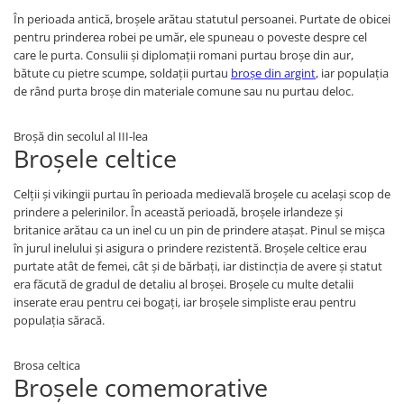
În perioada antică, broșele arătau statutul persoanei. Purtate de obicei
pentru prinderea robei pe umăr, ele spuneau o poveste despre cel
care le purta. Consulii și diplomații romani purtau broșe din aur,
bătute cu pietre scumpe, soldații purtau
broșe din argint
, iar populația
de rând purta broșe din materiale comune sau nu purtau deloc.
Broșă din secolul al III-lea
Broșele celtice
Celții și vikingii purtau în perioada medievală broșele cu același scop de
prindere a pelerinilor. În această perioadă, broșele irlandeze și
britanice arătau ca un inel cu un pin de prindere atașat. Pinul se mișca
în jurul inelului și asigura o prindere rezistentă. Broșele celtice erau
purtate atât de femei, cât și de bărbați, iar distincția de avere și statut
era făcută de gradul de detaliu al broșei. Broșele cu multe detalii
inserate erau pentru cei bogați, iar broșele simpliste erau pentru
populația săracă.
Brosa celtica
Broșele comemorative