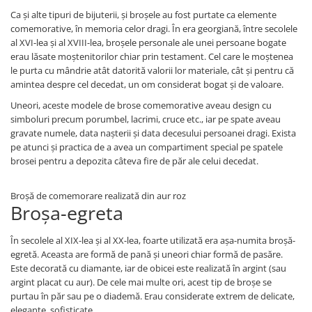
Ca și alte tipuri de bijuterii, și broșele au fost purtate ca elemente
comemorative, în memoria celor dragi. În era georgiană, între secolele
al XVI-lea și al XVIII-lea, broșele personale ale unei persoane bogate
erau lăsate moștenitorilor chiar prin testament. Cel care le moștenea
le purta cu mândrie atât datorită valorii lor materiale, cât și pentru că
amintea despre cel decedat, un om considerat bogat și de valoare.
Uneori, aceste modele de brose comemorative aveau design cu
simboluri precum porumbel, lacrimi, cruce etc., iar pe spate aveau
gravate numele, data nașterii și data decesului persoanei dragi. Exista
pe atunci și practica de a avea un compartiment special pe spatele
brosei pentru a depozita câteva fire de păr ale celui decedat.
Broșă de comemorare realizată din aur roz
Broșa-egreta
În secolele al XIX-lea și al XX-lea, foarte utilizată era așa-numita broșă-
egretă. Aceasta are formă de pană și uneori chiar formă de pasăre.
Este decorată cu diamante, iar de obicei este realizată în argint (sau
argint placat cu aur). De cele mai multe ori, acest tip de broșe se
purtau în păr sau pe o diademă. Erau considerate extrem de delicate,
elegante, sofisticate.