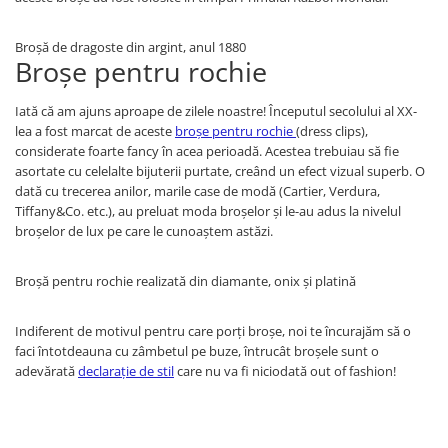
Broșă de dragoste din argint, anul 1880
Broșe pentru rochie
Iată că am ajuns aproape de zilele noastre! Începutul secolului al XX-
lea a fost marcat de aceste
broșe pentru rochie
(dress clips),
considerate foarte fancy în acea perioadă. Acestea trebuiau să fie
asortate cu celelalte bijuterii purtate, creând un efect vizual superb. O
dată cu trecerea anilor, marile case de modă (Cartier, Verdura,
Tiffany&Co. etc.), au preluat moda broșelor și le-au adus la nivelul
broșelor de lux pe care le cunoaștem astăzi.
Broșă pentru rochie realizată din diamante, onix și platină
Indiferent de motivul pentru care porți broșe, noi te încurajăm să o
faci întotdeauna cu zâmbetul pe buze, întrucât broșele sunt o
adevărată
declarație de stil
care nu va fi niciodată out of fashion!