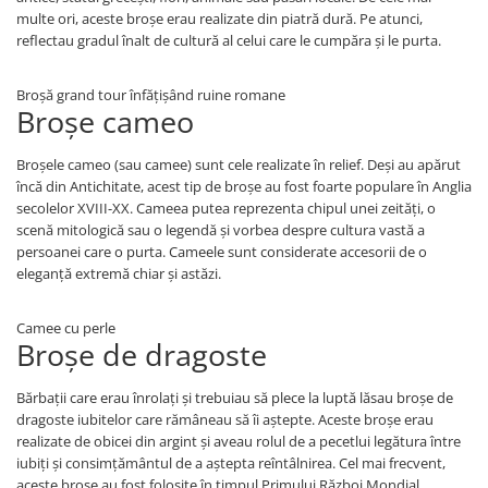
multe ori, aceste broșe erau realizate din piatră dură. Pe atunci,
reflectau gradul înalt de cultură al celui care le cumpăra și le purta.
Broșă grand tour înfățișând ruine romane
Broșe cameo
Broșele cameo (sau camee) sunt cele realizate în relief. Deși au apărut
încă din Antichitate, acest tip de broșe au fost foarte populare în Anglia
secolelor XVIII-XX. Cameea putea reprezenta chipul unei zeități, o
scenă mitologică sau o legendă și vorbea despre cultura vastă a
persoanei care o purta. Cameele sunt considerate accesorii de o
eleganță extremă chiar și astăzi.
Camee cu perle
Broșe de dragoste
Bărbații care erau înrolați și trebuiau să plece la luptă lăsau broșe de
dragoste iubitelor care rămâneau să îi aștepte. Aceste broșe erau
realizate de obicei din argint și aveau rolul de a pecetlui legătura între
iubiți și consimțământul de a aștepta reîntâlnirea. Cel mai frecvent,
aceste broșe au fost folosite în timpul Primului Război Mondial.