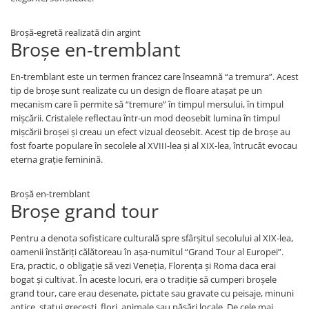
Broșă-egretă realizată din argint
Broșe en-tremblant
En-tremblant este un termen francez care înseamnă “a tremura”. Acest
tip de broșe sunt realizate cu un design de floare atașat pe un
mecanism care îi permite să “tremure” în timpul mersului, în timpul
mișcării. Cristalele reflectau într-un mod deosebit lumina în timpul
mișcării broșei și creau un efect vizual deosebit. Acest tip de broșe au
fost foarte populare în secolele al XVIII-lea și al XIX-lea, întrucât evocau
eterna grație feminină.
Broșă en-tremblant
Broșe grand tour
Pentru a denota sofisticare culturală spre sfârșitul secolului al XIX-lea,
oamenii înstăriți călătoreau în așa-numitul “Grand Tour al Europei”.
Era, practic, o obligație să vezi Veneția, Florența și Roma daca erai
bogat și cultivat. În aceste locuri, era o tradiție să cumperi broșele
grand tour, care erau desenate, pictate sau gravate cu peisaje, minuni
antice, statui grecești, flori, animale sau păsări locale. De cele mai