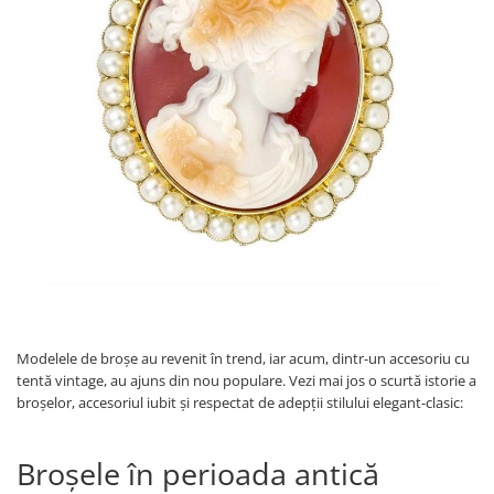
Verighete
Bijuterii pentru barbati
Inele
Lanturi
Bratari
Talismane
Verighete
Bijuterii din argint placate cu aur
24K
Modelele de broșe au revenit în trend, iar acum, dintr-un accesoriu cu
tentă vintage, au ajuns din nou populare. Vezi mai jos o scurtă istorie a
broșelor, accesoriul iubit și respectat de adepții stilului elegant-clasic:
Broșele în perioada antică