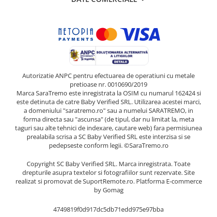
Autorizatie ANPC pentru efectuarea de operatiuni cu metale
pretioase nr. 0010690/2019
Marca SaraTremo este inregistrata la OSIM cu numarul 162424 si
este detinuta de catre Baby Verified SRL. Utilizarea acestei marci,
a domeniului "saratremo.ro" sau a numelui SARATREMO, in
forma directa sau "ascunsa" (de tipul, dar nu limitat la, meta
taguri sau alte tehnici de indexare, cautare web) fara permisiunea
prealabila scrisa a SC Baby Verified SRL este interzisa si se
pedepseste conform legii. ©SaraTremo.ro
Copyright SC Baby Verified SRL. Marca inregistrata. Toate
drepturile asupra textelor si fotografiilor sunt rezervate. Site
realizat si promovat de SuportRemote.ro.
Platforma E-commerce
by Gomag
4749819f0d917dc5db71edd975e97bba