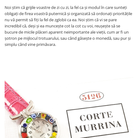
Noi știm că grijile voastre de zi cu zi, la fel ca și modul în care sunteți
obligați de firea voastră puternică și organizată să ordonați prioritățile
nu vă permit să fiți la fel de zglobii ca ea. Noi știm că vi se pare
incredibil că, deși și ea muncește cot la cot cu voi, reușește să se
bucure de micile plăceri aparent neimportante ale vieții, cum ar fi un
șotron pe mijlocul trotuarului, sau când găsește o monedă, sau pur și
simplu când vine primăvara.