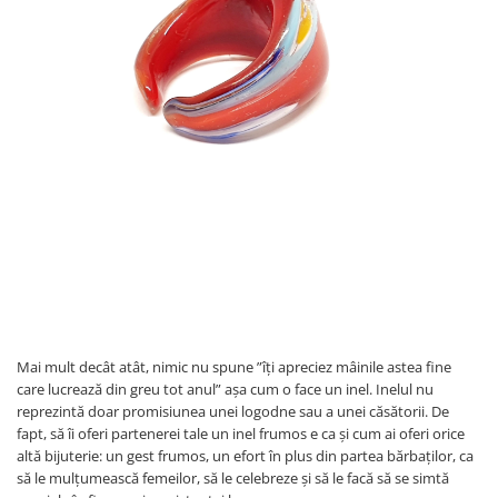
Mai mult decât atât, nimic nu spune ”îți apreciez mâinile astea fine
care lucrează din greu tot anul” așa cum o face un inel. Inelul nu
reprezintă doar promisiunea unei logodne sau a unei căsătorii. De
fapt, să îi oferi partenerei tale un inel frumos e ca și cum ai oferi orice
altă bijuterie: un gest frumos, un efort în plus din partea bărbaților, ca
să le mulțumească femeilor, să le celebreze și să le facă să se simtă