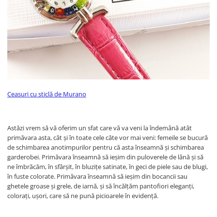
Ceasuri cu sticlă de Murano
Astăzi vrem să vă oferim un sfat care vă va veni la îndemână atât
primăvara asta, cât și în toate cele câte vor mai veni: femeile se bucură
de schimbarea anotimpurilor pentru că asta înseamnă și schimbarea
garderobei. Primăvara înseamnă să ieșim din puloverele de lână și să
ne îmbrăcăm, în sfârșit, în bluzițe satinate, în geci de piele sau de blugi,
în fuste colorate. Primăvara înseamnă să ieșim din bocancii sau
ghetele groase și grele, de iarnă, și să încălțăm pantofiori eleganți,
colorați, ușori, care să ne pună picioarele în evidență.