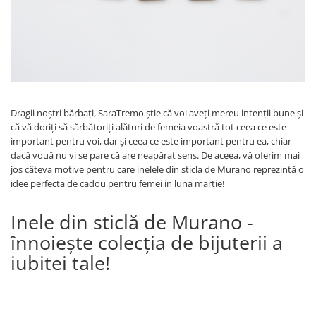
Verighete
Bijuterii pentru barbati
Inele
Lanturi
Bratari
Talismane
Dragii noștri bărbați, SaraTremo știe că voi aveți mereu intenții bune și
Verighete
că vă doriți să sărbătoriți alături de femeia voastră tot ceea ce este
Bijuterii din argint placate cu aur
important pentru voi, dar și ceea ce este important pentru ea, chiar
24K
dacă vouă nu vi se pare că are neapărat sens. De aceea, vă oferim mai
jos câteva motive pentru care inelele din sticla de Murano reprezintă o
idee perfecta de cadou pentru femei in luna martie!
Inele din sticlă de Murano -
înnoiește colecția de bijuterii a
iubitei tale!