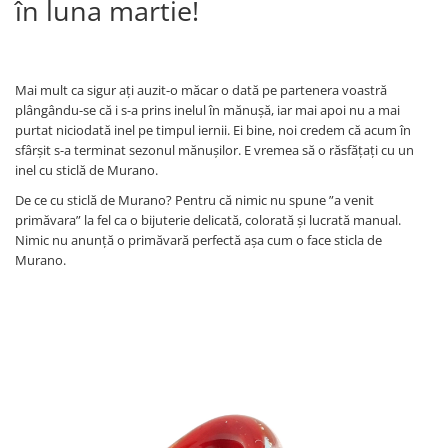
în luna martie!
Mai mult ca sigur ați auzit-o măcar o dată pe partenera voastră
plângându-se că i s-a prins inelul în mănușă, iar mai apoi nu a mai
purtat niciodată inel pe timpul iernii. Ei bine, noi credem că acum în
sfârșit s-a terminat sezonul mănușilor. E vremea să o răsfățați cu un
inel cu sticlă de Murano.
De ce cu sticlă de Murano? Pentru că nimic nu spune ”a venit
primăvara” la fel ca o bijuterie delicată, colorată și lucrată manual.
Nimic nu anunță o primăvară perfectă așa cum o face sticla de
Murano.